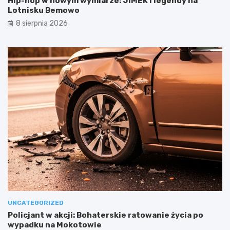
Hip-hop w nowym wymiarze: JIMEK i legendy na
Lotnisku Bemowo
8 sierpnia 2026
UNCATEGORIZED
Policjant w akcji: Bohaterskie ratowanie życia po
wypadku na Mokotowie