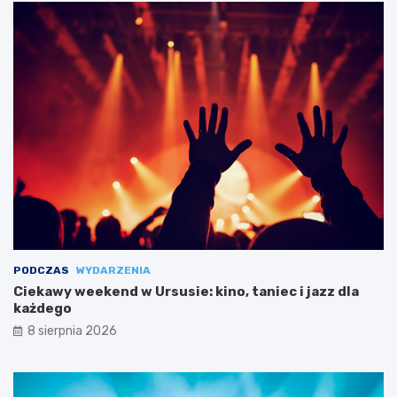
PODCZAS
WYDARZENIA
Ciekawy weekend w Ursusie: kino, taniec i jazz dla
każdego
8 sierpnia 2026