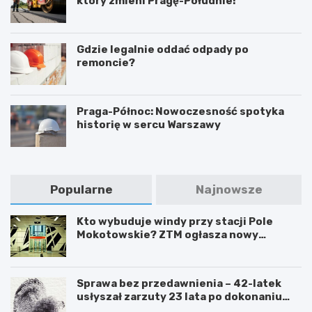
który zmieni Pragę-Południe!
Gdzie legalnie oddać odpady po
remoncie?
Praga-Północ: Nowoczesność spotyka
historię w sercu Warszawy
Popularne
Najnowsze
Kto wybuduje windy przy stacji Pole
Mokotowskie? ZTM ogłasza nowy
przetarg
Sprawa bez przedawnienia – 42-latek
usłyszał zarzuty 23 lata po dokonaniu
przestępstwa