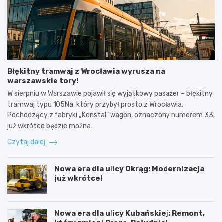
Błękitny tramwaj z Wrocławia wyrusza na
warszawskie tory!
W sierpniu w Warszawie pojawił się wyjątkowy pasażer – błękitny
tramwaj typu 105Na, który przybył prosto z Wrocławia.
Pochodzący z fabryki „Konstal” wagon, oznaczony numerem 33,
już wkrótce będzie można…
Czytaj dalej
Nowa era dla ulicy Okrąg: Modernizacja
już wkrótce!
Nowa era dla ulicy Kubańskiej: Remont,