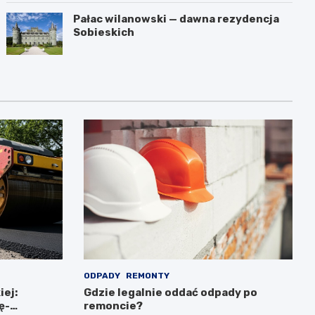
Pałac wilanowski — dawna rezydencja
Sobieskich
ODPADY
REMONTY
iej:
Gdzie legalnie oddać odpady po
ę-
remoncie?