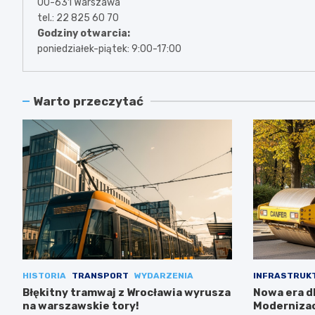
00-631 Warszawa
tel.: 22 825 60 70
Godziny otwarcia:
poniedziałek-piątek: 9:00-17:00
Warto przeczytać
HISTORIA
TRANSPORT
WYDARZENIA
INFRASTRUK
Błękitny tramwaj z Wrocławia wyrusza
Nowa era dl
na warszawskie tory!
Modernizac