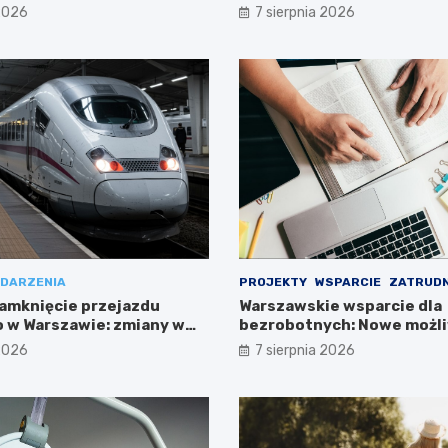
Południe!
 2026
7 sierpnia 2026
DARZENIA
PROJEKTY
WSPARCIE
ZATRUDN
amknięcie przejazdu
Warszawskie wsparcie dla
 w Warszawie: zmiany w
bezrobotnych: Nowe możli
ieszkańców
projektem FEM III
 2026
7 sierpnia 2026