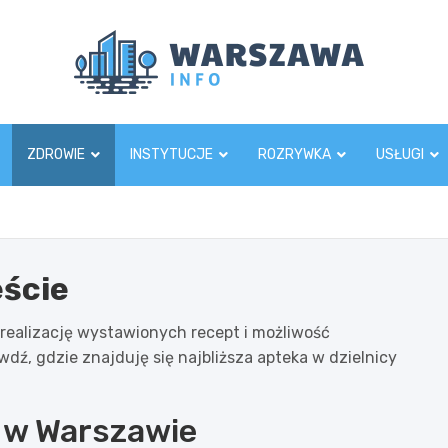
Wars
ZDROWIE
INSTYTUCJE
ROZRYWKA
USŁUGI
ście
realizację wystawionych recept i możliwość
dź, gdzie znajduję się najbliższa apteka w dzielnicy
u w Warszawie