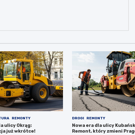
TURA
REMONTY
DROGI
REMONTY
a ulicy Okrąg:
Nowa era dla ulicy Kubańsk
ja już wkrótce!
Remont, który zmieni Prag