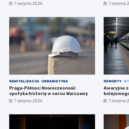
7 sierpnia 2026
7 sierpnia
REWITALIZACJA
URBANISTYKA
REMONTY
WY
Praga-Północ: Nowoczesność
Awaryjne z
spotyka historię w sercu Warszawy
kolejowego
trasach m
7 sierpnia 2026
7 sierpnia