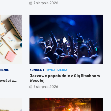
7 sierpnia 2026
IENIE
KONCERT
WYDARZENIA
Jazzowe popołudnie z Olą Błachno w
wości z
Wesołej
7 sierpnia 2026