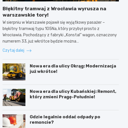
Błękitny tramwaj z Wrocławia wyrusza na
warszawskie tory!
W sierpniu w Warszawie pojawił się wyjątkowy pasażer –
błękitny tramwaj typu 105Na, który przybył prosto z
Wrocławia. Pochodzący z fabryki „Konstal” wagon, oznaczony
numerem 33, już wkrótce będzie można…
Czytaj dalej
Nowa era dla ulicy Okrąg: Modernizacja
już wkrótce!
Nowa era dla ulicy Kubańskiej: Remont,
który zmieni Pragę-Południe!
Gdzie legalnie oddać odpady po
remoncie?