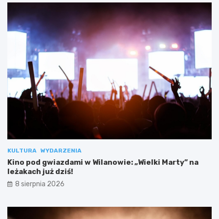
KULTURA
WYDARZENIA
Kino pod gwiazdami w Wilanowie: „Wielki Marty” na
leżakach już dziś!
8 sierpnia 2026