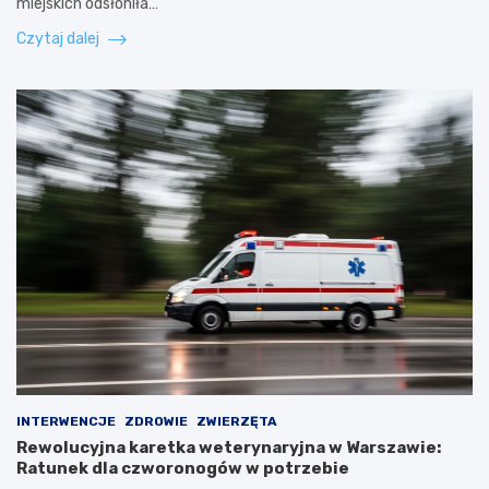
miejskich odsłoniła…
Czytaj dalej
INTERWENCJE
ZDROWIE
ZWIERZĘTA
Rewolucyjna karetka weterynaryjna w Warszawie:
Ratunek dla czworonogów w potrzebie