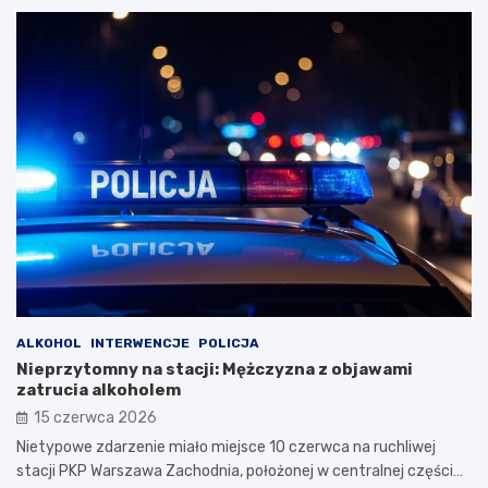
ALKOHOL
INTERWENCJE
POLICJA
Nieprzytomny na stacji: Mężczyzna z objawami
zatrucia alkoholem
15 czerwca 2026
Nietypowe zdarzenie miało miejsce 10 czerwca na ruchliwej
stacji PKP Warszawa Zachodnia, położonej w centralnej części…