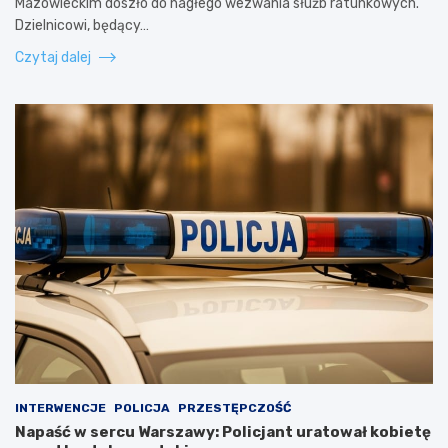
Mazowieckim doszło do nagłego wezwania służb ratunkowych.
Dzielnicowi, będący…
Czytaj dalej
INTERWENCJE
POLICJA
PRZESTĘPCZOŚĆ
Napaść w sercu Warszawy: Policjant uratował kobietę