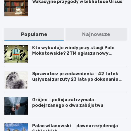
Wakacyjne przygody w bibliotece Ursus
Popularne
Najnowsze
Kto wybuduje windy przy stacji Pole
Mokotowskie? ZTM ogłasza nowy
przetarg
Sprawa bez przedawnienia – 42-latek
usłyszał zarzuty 23 lata po dokonaniu
przestępstwa
Grójec – policja zatrzymała
podejrzanego o dwa zabójstwa
Pałac wilanowski — dawna rezydencja