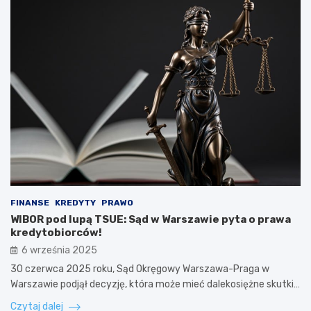
FINANSE
KREDYTY
PRAWO
WIBOR pod lupą TSUE: Sąd w Warszawie pyta o prawa
kredytobiorców!
6 września 2025
30 czerwca 2025 roku, Sąd Okręgowy Warszawa-Praga w
Warszawie podjął decyzję, która może mieć dalekosiężne skutki…
Czytaj dalej