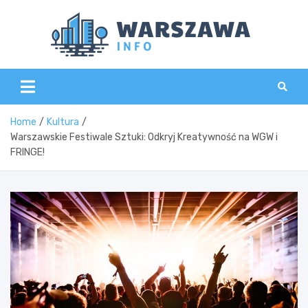
Skip
to
content
Wars
Home
Kultura
Warszawskie Festiwale Sztuki: Odkryj Kreatywność na WGW i
FRINGE!