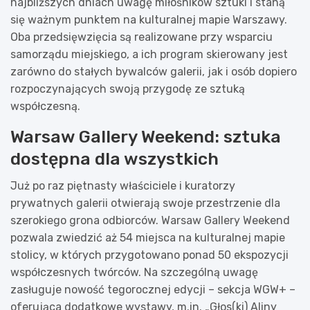
najbliższych dniach uwagę miłośników sztuki i staną
się ważnym punktem na kulturalnej mapie Warszawy.
Oba przedsięwzięcia są realizowane przy wsparciu
samorządu miejskiego, a ich program skierowany jest
zarówno do stałych bywalców galerii, jak i osób dopiero
rozpoczynających swoją przygodę ze sztuką
współczesną.
Warsaw Gallery Weekend: sztuka
dostępna dla wszystkich
Już po raz piętnasty właściciele i kuratorzy
prywatnych galerii otwierają swoje przestrzenie dla
szerokiego grona odbiorców. Warsaw Gallery Weekend
pozwala zwiedzić aż 54 miejsca na kulturalnej mapie
stolicy, w których przygotowano ponad 50 ekspozycji
współczesnych twórców. Na szczególną uwagę
zasługuje nowość tegorocznej edycji – sekcja WGW+ –
oferująca dodatkowe wystawy, m.in. „Głos(ki) Aliny