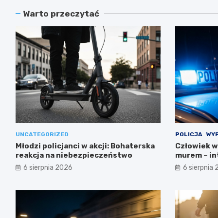
Warto przeczytać
UNCATEGORIZED
POLICJA
WYP
Młodzi policjanci w akcji: Bohaterska
Człowiek w
reakcja na niebezpieczeństwo
murem – in
6 sierpnia 2026
6 sierpnia