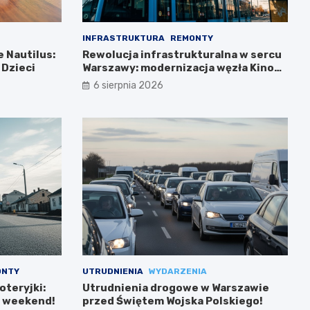
INFRASTRUKTURA
REMONTY
 Nautilus:
Rewolucja infrastrukturalna w sercu
 Dzieci
Warszawy: modernizacja węzła Kino
Femina
6 sierpnia 2026
ONTY
UTRUDNIENIA
WYDARZENIA
oteryjki:
Utrudnienia drogowe w Warszawie
n weekend!
przed Świętem Wojska Polskiego!