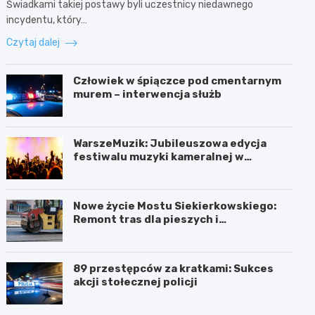
Świadkami takiej postawy byli uczestnicy niedawnego
incydentu, który…
Czytaj dalej
Człowiek w śpiączce pod cmentarnym
murem – interwencja służb
WarszeMuzik: Jubileuszowa edycja
festiwalu muzyki kameralnej w
Warszawie
Nowe życie Mostu Siekierkowskiego:
Remont tras dla pieszych i
rowerzystów
89 przestępców za kratkami: Sukces
akcji stołecznej policji