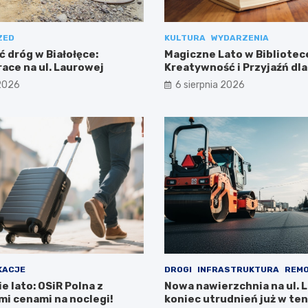
ZED
KULTURA
WYDARZENIA
 dróg w Białołęce:
Magiczne Lato w Bibliotece
ace na ul. Laurowej
Kreatywność i Przyjaźń dla
 2026
6 sierpnia 2026
KACJE
DROGI
INFRASTRUKTURA
REM
 lato: OSiR Polna z
Nowa nawierzchnia na ul. L
i cenami na noclegi!
koniec utrudnień już w te