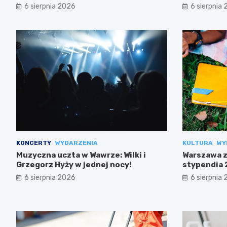
6 sierpnia 2026
6 sierpnia
KONCERTY
WYDARZENIA
KULTURA
WY
Muzyczna uczta w Wawrze: Wilki i
Warszawa z
Grzegorz Hyży w jednej nocy!
stypendia 
projekty!
6 sierpnia 2026
6 sierpnia