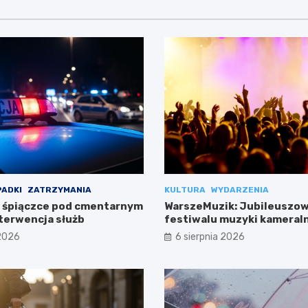
ADKI
ZATRZYMANIA
KULTURA
WYDARZENIA
 śpiączce pod cmentarnym
WarszeMuzik: Jubileuszow
terwencja służb
festiwalu muzyki kameral
Warszawie
 2026
6 sierpnia 2026