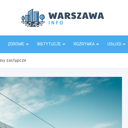
Wars
ZDROWIE
INSTYTUCJE
ROZRYWKA
USŁUGI
rasy zastępcze