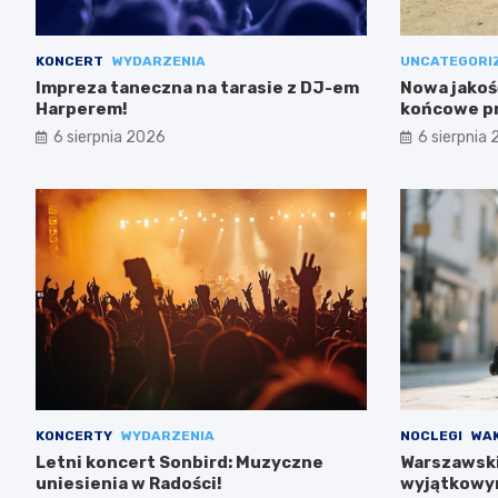
KONCERT
WYDARZENIA
UNCATEGORI
Impreza taneczna na tarasie z DJ-em
Nowa jakość
Harperem!
końcowe pr
6 sierpnia 2026
6 sierpnia
KONCERTY
WYDARZENIA
NOCLEGI
WA
Letni koncert Sonbird: Muzyczne
Warszawskie
uniesienia w Radości!
wyjątkowym