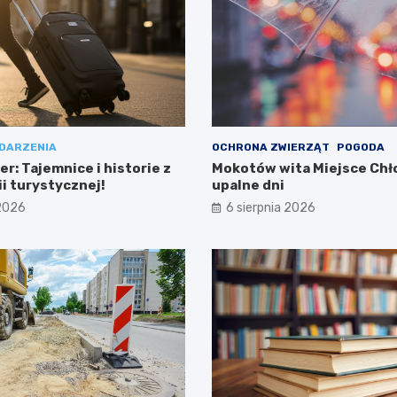
DARZENIA
OCHRONA ZWIERZĄT
POGODA
r: Tajemnice i historie z
Mokotów wita Miejsce Chł
nii turystycznej!
upalne dni
 2026
6 sierpnia 2026