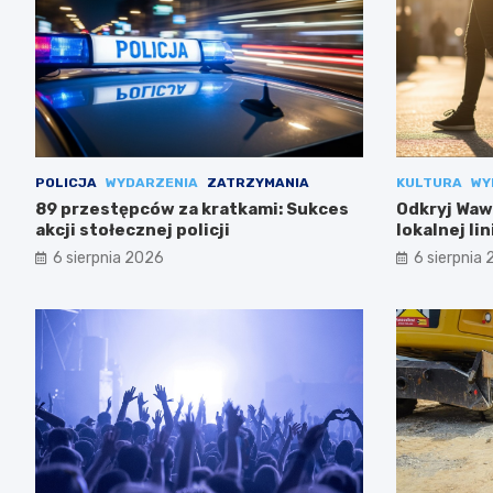
POLICJA
WYDARZENIA
ZATRZYMANIA
KULTURA
WY
89 przestępców za kratkami: Sukces
Odkryj Wawe
akcji stołecznej policji
lokalnej li
6 sierpnia 2026
6 sierpnia