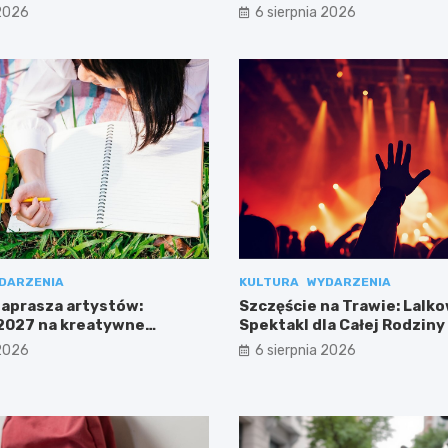
 2026
6 sierpnia 2026
DARZENIA
KULTURA
WYDARZENIA
aprasza artystów:
Szczęście na Trawie: Lalk
2027 na kreatywne
Spektakl dla Całej Rodziny
Przy Bażantarni
 2026
6 sierpnia 2026