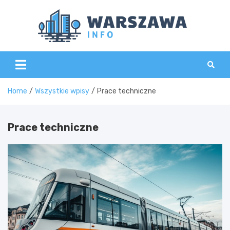
Skip
to
content
Wars
Home
Wszystkie wpisy
Prace techniczne
Prace techniczne