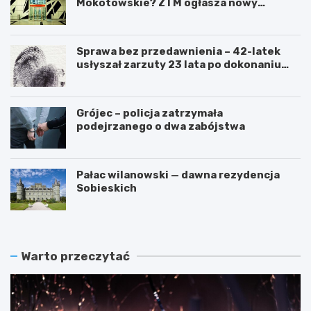
Mokotowskie? ZTM ogłasza nowy
przetarg
Sprawa bez przedawnienia – 42-latek
usłyszał zarzuty 23 lata po dokonaniu
przestępstwa
Grójec – policja zatrzymała
podejrzanego o dwa zabójstwa
Pałac wilanowski — dawna rezydencja
Sobieskich
Warto przeczytać