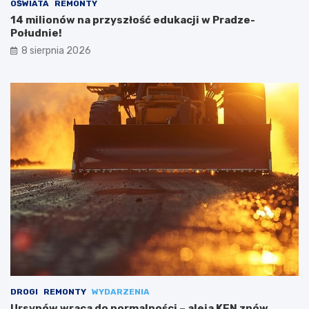
OŚWIATA
REMONTY
14 milionów na przyszłość edukacji w Pradze-
Południe!
8 sierpnia 2026
DROGI
REMONTY
WYDARZENIA
Ursynów wraca do normalności – aleja KEN znów