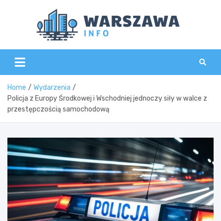
Skip
to
content
Wars
Home
Wydarzenia
Policja z Europy Środkowej i Wschodniej jednoczy siły w walce z
przestępczością samochodową