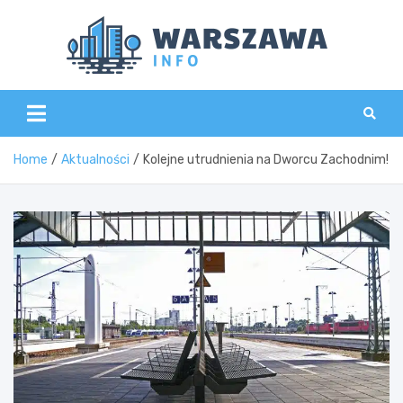
Skip
to
content
Wars
Home
Aktualności
Kolejne utrudnienia na Dworcu Zachodnim!