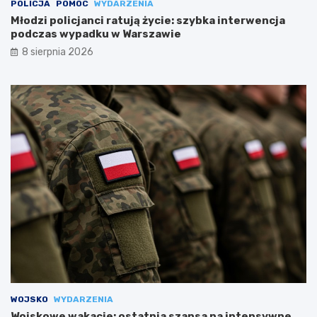
POLICJA
POMOC
WYDARZENIA
Młodzi policjanci ratują życie: szybka interwencja
podczas wypadku w Warszawie
8 sierpnia 2026
WOJSKO
WYDARZENIA
Wojskowe wakacje: ostatnia szansa na intensywne