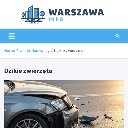
Skip
to
content
Wars
Home
Wszystkie wpisy
Dzikie zwierzęta
Dzikie zwierzęta