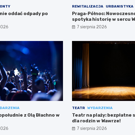
ONTY
REWITALIZACJA
URBANISTYKA
lnie oddać odpady po
Praga-Północ: Nowoczesn
spotyka historię w sercu 
 2026
7 sierpnia 2026
DARZENIA
TEATR
WYDARZENIA
południe z Olą Błachno w
Teatr na plaży: bezpłatne 
dla rodzin w Wawrze!
 2026
7 sierpnia 2026