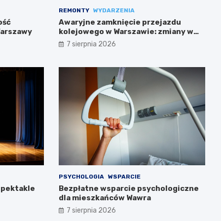
REMONTY
WYDARZENIA
ość
Awaryjne zamknięcie przejazdu
Warszawy
kolejowego w Warszawie: zmiany w
trasach mieszkańców
7 sierpnia 2026
PSYCHOLOGIA
WSPARCIE
spektakle
Bezpłatne wsparcie psychologiczne
dla mieszkańców Wawra
7 sierpnia 2026