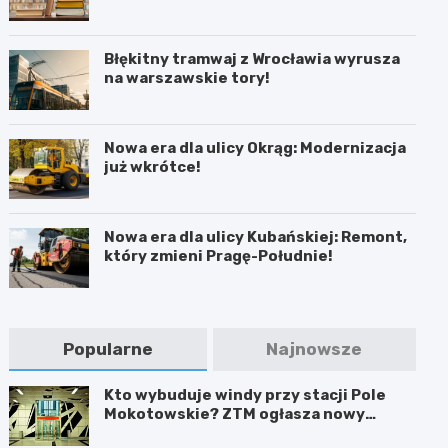
Błękitny tramwaj z Wrocławia wyrusza
na warszawskie tory!
Nowa era dla ulicy Okrąg: Modernizacja
już wkrótce!
Nowa era dla ulicy Kubańskiej: Remont,
który zmieni Pragę-Południe!
Popularne
Najnowsze
Kto wybuduje windy przy stacji Pole
Mokotowskie? ZTM ogłasza nowy
przetarg