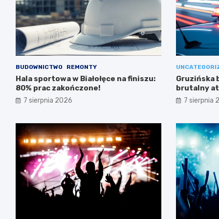
BUDOWNICTWO
REMONTY
UNCATEGORI
Hala sportowa w Białołęce na finiszu:
Gruzińska 
80% prac zakończone!
brutalny at
zakończon
7 sierpnia 2026
7 sierpnia