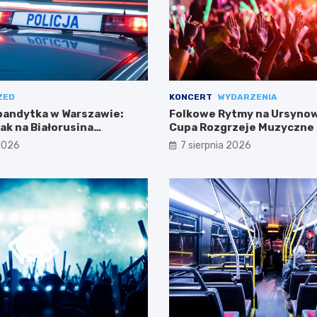
ZED
KONCERT
WYDARZENIA
bandytka w Warszawie:
Folkowe Rytmy na Ursynow
ak na Białorusina
Cupa Rozgrzeje Muzyczne 
y aresztowaniem
 2026
7 sierpnia 2026