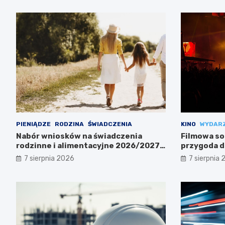
PIENIĄDZE
RODZINA
ŚWIADCZENIA
KINO
WYDARZ
Nabór wniosków na świadczenia
Filmowa so
rodzinne i alimentacyjne 2026/2027
przygoda dl
już w lipcu!
7 sierpnia 2026
7 sierpnia