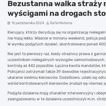
Bezustanna walka straży m
wyścigami na drogach sto
15 października 2024
Rafał Materna
Kierujący, którzy decydują się na organizację nieleg
nie mają lekko. Właśnie w miniony weekend, policja pod
W wyniku podjętych działań, skontrolowano ponad 400 
Nie jest to pierwszy raz, kiedy strażnicy prawa z gar
uczestnikom nielegalnych wyścigów samochodowych. 
kontrolą aż 442 pojazdów. Łączna kwota mandatów, któr
Policjanci zatrzymali także 39 dowodów rejestracyjnych
ukaranie siedmiu kierowców. Dodatkowo, udało się odna
wśród kontrolowanych kierowców znalazł się również j
Podjęte działania mają charakter interwencyjny i obej
zaangażowaniu w te działania uczestniczyli m.in. stró