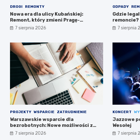
DROGI
REMONTY
ODPADY
REM
Nowa era dla ulicy Kubańskiej:
Gdzie lega
Remont, który zmieni Pragę-
remoncie?
Południe!
7 sierpnia 2026
7 sierpnia
PROJEKTY
WSPARCIE
ZATRUDNIENIE
KONCERT
WY
Warszawskie wsparcie dla
Jazzowe po
bezrobotnych: Nowe możliwości z
Wesołej
projektem FEM III
7 sierpnia 2026
7 sierpnia