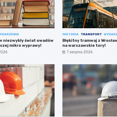
YDARZENIA
HISTORIA
TRANSPORT
WYDAR
 w niezwykły świat owadów
Błękitny tramwaj z Wrocła
szej mikro wyprawy!
na warszawskie tory!
 2026
7 sierpnia 2026