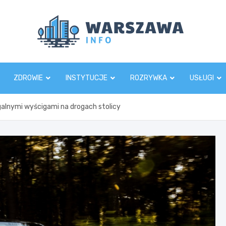
Wars
ZDROWIE
INSTYTUCJE
ROZRYWKA
USŁUGI
egalnymi wyścigami na drogach stolicy