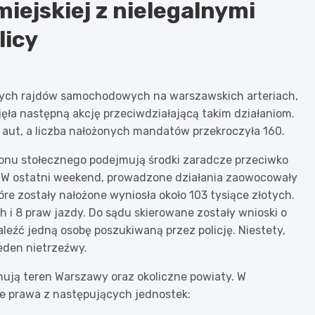
iejskiej z nielegalnymi
licy
alnych rajdów samochodowych na warszawskich arteriach,
jęła następną akcję przeciwdziałającą takim działaniom.
aut, a liczba nałożonych mandatów przekroczyła 160.
nizonu stołecznego podejmują środki zaradcze przeciwko
W ostatni weekend, prowadzone działania zaowocowały
e zostały nałożone wyniosła około 103 tysiące złotych.
 i 8 praw jazdy. Do sądu skierowane zostały wnioski o
leźć jedną osobę poszukiwaną przez policję. Niestety,
eden nietrzeźwy.
mują teren Warszawy oraz okoliczne powiaty. W
że prawa z następujących jednostek: