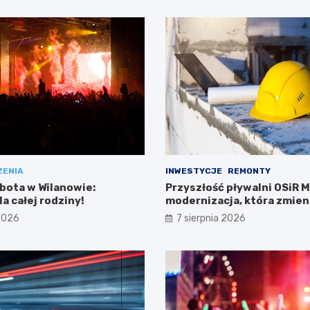
ENIA
INWESTYCJE
REMONTY
bota w Wilanowie:
Przyszłość pływalni OSiR 
a całej rodziny!
modernizacja, która zmien
wszystko
 2026
7 sierpnia 2026