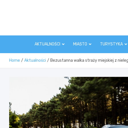
Skip
to
content
AKTUALNOŚCI
MIASTO
TURYSTYKA
Home
Aktualności
Bezustanna walka straży miejskiej z niel