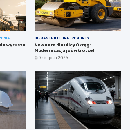
ZENIA
INFRASTRUKTURA
REMONTY
wia wyrusza
Nowa era dla ulicy Okrąg:
Modernizacja już wkrótce!
7 sierpnia 2026