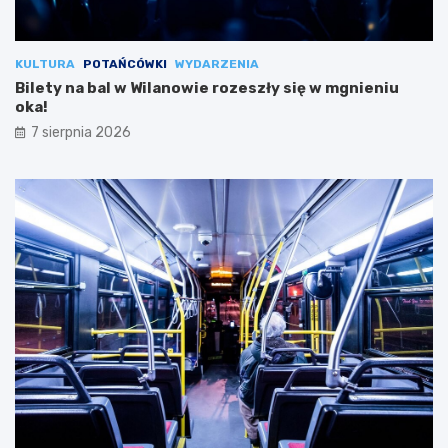
KULTURA
POTAŃCÓWKI
WYDARZENIA
Bilety na bal w Wilanowie rozeszły się w mgnieniu
oka!
7 sierpnia 2026