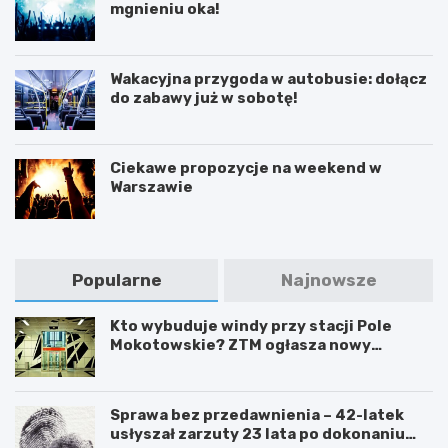
mgnieniu oka!
Wakacyjna przygoda w autobusie: dołącz
do zabawy już w sobotę!
Ciekawe propozycje na weekend w
Warszawie
Popularne
Najnowsze
Kto wybuduje windy przy stacji Pole
Mokotowskie? ZTM ogłasza nowy
przetarg
Sprawa bez przedawnienia – 42-latek
usłyszał zarzuty 23 lata po dokonaniu