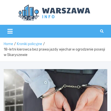
Skip
to
content
Wars
Home
Kroniki policyjne
18-letni kierowca bez prawa jazdy wjechał w ogrodzenie posesji
w Skaryszewie