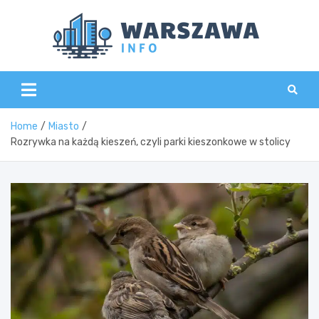
Skip
to
content
Wars
Home
Miasto
Rozrywka na każdą kieszeń, czyli parki kieszonkowe w stolicy