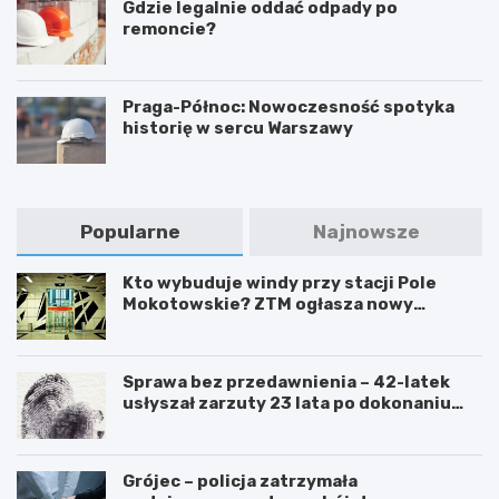
Gdzie legalnie oddać odpady po
remoncie?
Praga-Północ: Nowoczesność spotyka
historię w sercu Warszawy
Popularne
Najnowsze
Kto wybuduje windy przy stacji Pole
Mokotowskie? ZTM ogłasza nowy
przetarg
Sprawa bez przedawnienia – 42-latek
usłyszał zarzuty 23 lata po dokonaniu
przestępstwa
Grójec – policja zatrzymała