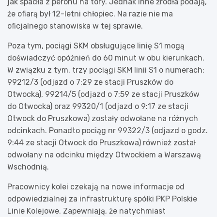
jak spadła z peronu na tory. Jednak inne źródła podają,
że ofiarą był 12-letni chłopiec. Na razie nie ma
oficjalnego stanowiska w tej sprawie.
Poza tym, pociągi SKM obsługujące linię S1 mogą
doświadczyć opóźnień do 60 minut w obu kierunkach.
W związku z tym, trzy pociągi SKM linii S1 o numerach:
99212/3 (odjazd o 7:29 ze stacji Pruszków do
Otwocka), 99214/5 (odjazd o 7:59 ze stacji Pruszków
do Otwocka) oraz 99320/1 (odjazd o 9:17 ze stacji
Otwock do Pruszkowa) zostały odwołane na różnych
odcinkach. Ponadto pociąg nr 99322/3 (odjazd o godz.
9:44 ze stacji Otwock do Pruszkowa) również został
odwołany na odcinku między Otwockiem a Warszawą
Wschodnią.
Pracownicy kolei czekają na nowe informacje od
odpowiedzialnej za infrastrukturę spółki PKP Polskie
Linie Kolejowe. Zapewniają, że natychmiast