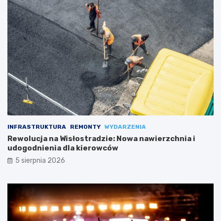
INFRASTRUKTURA
REMONTY
WYDARZENIA
Rewolucja na Wisłostradzie: Nowa nawierzchnia i
udogodnienia dla kierowców
5 sierpnia 2026