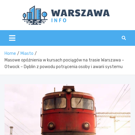
Skip
to
content
Wars
Home
Miasto
Masowe opóźnienia w kursach pociągów na trasie Warszawa –
Otwock – Dęblin z powodu potrącenia osoby i awarii systemu