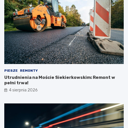
PIESZE
REMONTY
Utrudnienia na Moście Siekierkowskim: Remont w
pełni trwa!
4 sierpnia 2026