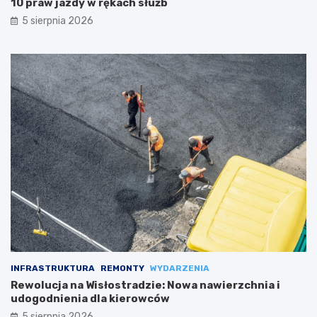
10 praw jazdy w rękach służb
5 sierpnia 2026
INFRASTRUKTURA
REMONTY
WYDARZENIA
Rewolucja na Wisłostradzie: Nowa nawierzchnia i
udogodnienia dla kierowców
5 sierpnia 2026