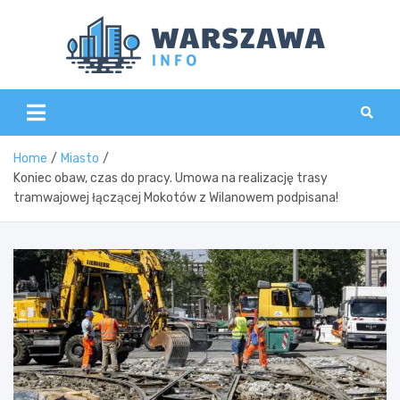
Skip
to
content
Wars
Home
Miasto
Koniec obaw, czas do pracy. Umowa na realizację trasy
tramwajowej łączącej Mokotów z Wilanowem podpisana!