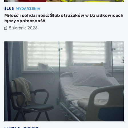
ŚLUB
WYDARZENIA
Miłość i solidarność: Ślub strażaków w Dziadkowicach
łączy społeczność
5 sierpnia 2026