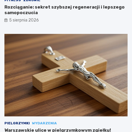
FITNESS
ZDROWIE
Rozciąganie: sekret szybszej regeneracji i lepszego
samopoczucia
5 sierpnia 2026
PIELGRZYMKI
WYDARZENIA
Warszawskie ulice w pielgrzymkowym zgiełku!