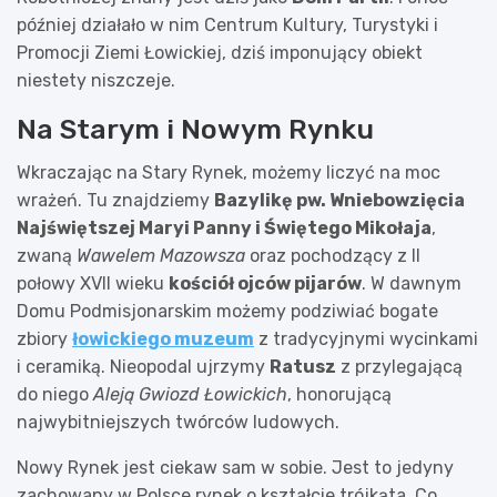
później działało w nim Centrum Kultury, Turystyki i
Promocji Ziemi Łowickiej, dziś imponujący obiekt
niestety niszczeje.
Na Starym i Nowym Rynku
Wkraczając na Stary Rynek, możemy liczyć na moc
wrażeń. Tu znajdziemy
Bazylikę pw. Wniebowzięcia
Najświętszej Maryi Panny i Świętego Mikołaja
,
zwaną
Wawelem Mazowsza
oraz pochodzący z II
połowy XVII wieku
kościół ojców pijarów
. W dawnym
Domu Podmisjonarskim możemy podziwiać bogate
zbiory
łowickiego muzeum
z tradycyjnymi wycinkami
i ceramiką. Nieopodal ujrzymy
Ratusz
z przylegającą
do niego
Aleją Gwiozd Łowickich
, honorującą
najwybitniejszych twórców ludowych.
Nowy Rynek jest ciekaw sam w sobie. Jest to jedyny
zachowany w Polsce rynek o kształcie trójkąta. Co