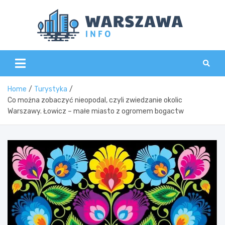
Skip
to
content
Wars
Home
Turystyka
Co można zobaczyć nieopodal, czyli zwiedzanie okolic
Warszawy. Łowicz – małe miasto z ogromem bogactw