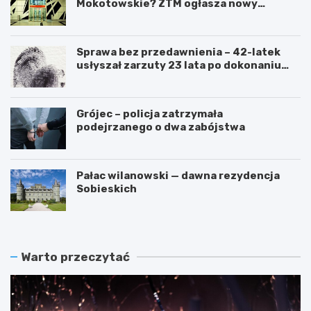
Mokotowskie? ZTM ogłasza nowy
przetarg
Sprawa bez przedawnienia – 42-latek
usłyszał zarzuty 23 lata po dokonaniu
przestępstwa
Grójec – policja zatrzymała
podejrzanego o dwa zabójstwa
Pałac wilanowski — dawna rezydencja
Sobieskich
Warto przeczytać