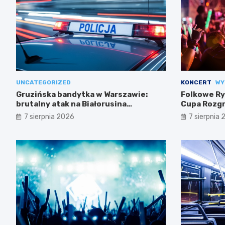
UNCATEGORIZED
KONCERT
WY
Gruzińska bandytka w Warszawie:
Folkowe Ry
brutalny atak na Białorusina
Cupa Rozgr
zakończony aresztowaniem
7 sierpnia 2026
7 sierpnia