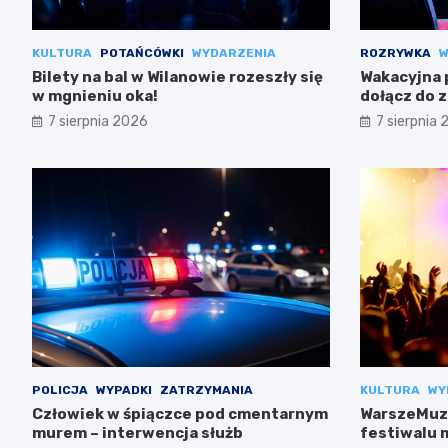
KULTURA
POTAŃCÓWKI
WYDARZENIA
ROZRYWKA
W
Bilety na bal w Wilanowie rozeszły się
Wakacyjna 
w mgnieniu oka!
dołącz do 
7 sierpnia 2026
7 sierpnia
POLICJA
WYPADKI
ZATRZYMANIA
KULTURA
WY
Człowiek w śpiączce pod cmentarnym
WarszeMuzi
murem – interwencja służb
festiwalu 