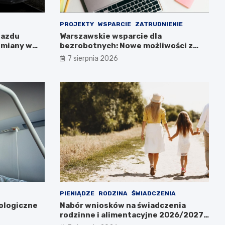
PROJEKTY
WSPARCIE
ZATRUDNIENIE
jazdu
Warszawskie wsparcie dla
zmiany w
bezrobotnych: Nowe możliwości z
projektem FEM III
7 sierpnia 2026
PIENIĄDZE
RODZINA
ŚWIADCZENIA
ologiczne
Nabór wniosków na świadczenia
rodzinne i alimentacyjne 2026/2027
już w lipcu!