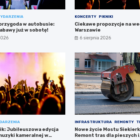
YDARZENIA
KONCERTY
PIKNIKI
przygoda w autobusie:
Ciekawe propozycje na w
zabawy już w sobotę!
Warszawie
 2026
6 sierpnia 2026
DARZENIA
INFRASTRUKTURA
REMONTY
T
k: Jubileuszowa edycja
Nowe życie Mostu Siekier
muzyki kameralnej w
Remont tras dla pieszych i