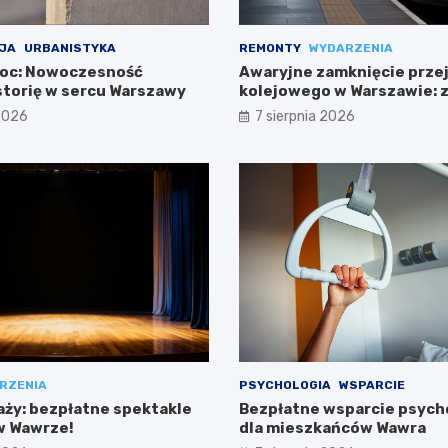
JA
URBANISTYKA
REMONTY
WYDARZENIA
noc: Nowoczesność
Awaryjne zamknięcie prze
storię w sercu Warszawy
kolejowego w Warszawie: 
trasach mieszkańców
 2026
7 sierpnia 2026
RZENIA
PSYCHOLOGIA
WSPARCIE
aży: bezpłatne spektakle
Bezpłatne wsparcie psych
 w Wawrze!
dla mieszkańców Wawra