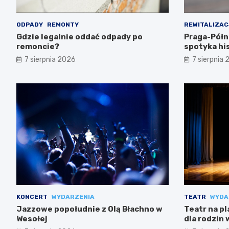
ODPADY
REMONTY
REWITALIZAC
Gdzie legalnie oddać odpady po
Praga-Pół
remoncie?
spotyka hi
7 sierpnia 2026
7 sierpnia
KONCERT
WYDARZENIA
TEATR
WYDA
Jazzowe popołudnie z Olą Błachno w
Teatr na pl
Wesołej
dla rodzin