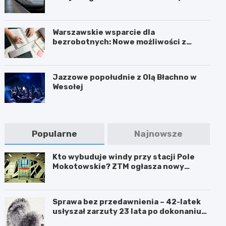
trasach mieszkańców
Warszawskie wsparcie dla
bezrobotnych: Nowe możliwości z
projektem FEM III
Jazzowe popołudnie z Olą Błachno w
Wesołej
Popularne
Najnowsze
Kto wybuduje windy przy stacji Pole
Mokotowskie? ZTM ogłasza nowy
przetarg
Sprawa bez przedawnienia – 42-latek
usłyszał zarzuty 23 lata po dokonaniu
przestępstwa