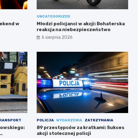
UNCATEGORIZED
eekend w
Młodzi policjanci w akcji: Bohaterska
reakcja na niebezpieczeństwo
6 sierpnia 2026
RANSPORT
POLICJA
WYDARZENIA
ZATRZYMANIA
kowskiego:
89 przestępców za kratkami: Sukces
akcji stołecznej policji