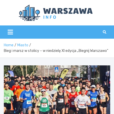
Skip
to
content
Wars
Home
Miasto
Bieg i marsz w stolicy – w niedzielę XI edycja „Biegnij Warszawo”