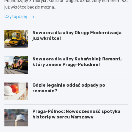
Pochodzący z fabryki „Konstal” wagon, oznaczony numerem 33,
już wkrótce będzie można…
Czytaj dalej
Nowa era dla ulicy Okrąg: Modernizacja
już wkrótce!
Nowa era dla ulicy Kubańskiej: Remont,
który zmieni Pragę-Południe!
Gdzie legalnie oddać odpady po
remoncie?
Praga-Północ: Nowoczesność spotyka
historię w sercu Warszawy