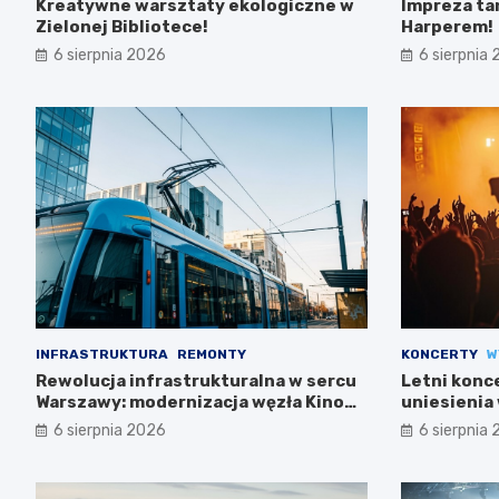
Kreatywne warsztaty ekologiczne w
Impreza ta
Zielonej Bibliotece!
Harperem!
6 sierpnia 2026
6 sierpnia
INFRASTRUKTURA
REMONTY
KONCERTY
W
Rewolucja infrastrukturalna w sercu
Letni konc
Warszawy: modernizacja węzła Kino
uniesienia 
Femina
6 sierpnia 2026
6 sierpnia