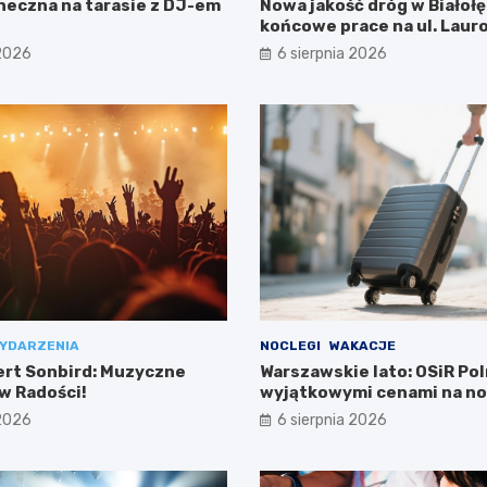
neczna na tarasie z DJ-em
Nowa jakość dróg w Białołę
końcowe prace na ul. Laur
 2026
6 sierpnia 2026
YDARZENIA
NOCLEGI
WAKACJE
ert Sonbird: Muzyczne
Warszawskie lato: OSiR Pol
w Radości!
wyjątkowymi cenami na no
 2026
6 sierpnia 2026