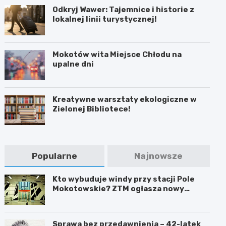
Odkryj Wawer: Tajemnice i historie z
lokalnej linii turystycznej!
Mokotów wita Miejsce Chłodu na
upalne dni
Kreatywne warsztaty ekologiczne w
Zielonej Bibliotece!
Popularne
Najnowsze
Kto wybuduje windy przy stacji Pole
Mokotowskie? ZTM ogłasza nowy
przetarg
Sprawa bez przedawnienia – 42-latek