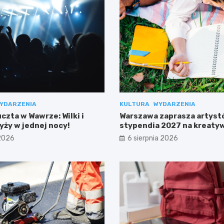
YDARZENIA
KULTURA
WYDARZENIA
zta w Wawrze: Wilki i
Warszawa zaprasza artyst
yży w jednej nocy!
stypendia 2027 na kreaty
projekty!
 2026
6 sierpnia 2026