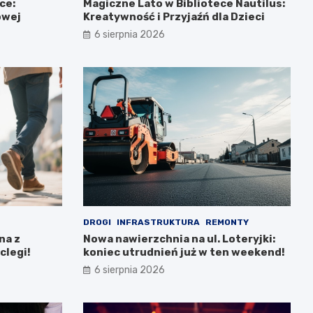
ce:
Magiczne Lato w Bibliotece Nautilus:
owej
Kreatywność i Przyjaźń dla Dzieci
6 sierpnia 2026
DROGI
INFRASTRUKTURA
REMONTY
na z
Nowa nawierzchnia na ul. Loteryjki:
clegi!
koniec utrudnień już w ten weekend!
6 sierpnia 2026