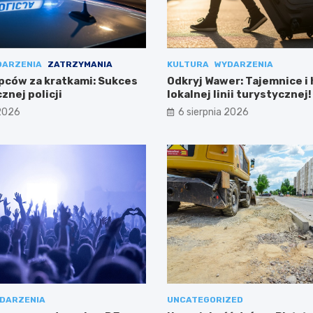
DARZENIA
ZATRZYMANIA
KULTURA
WYDARZENIA
pców za kratkami: Sukces
Odkryj Wawer: Tajemnice i 
znej policji
lokalnej linii turystycznej!
 2026
6 sierpnia 2026
DARZENIA
UNCATEGORIZED