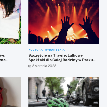
KULTURA
WYDARZENIA
ów:
Szczęście na Trawie: Lalkowy
wne
Spektakl dla Całej Rodziny w Parku
Przy Bażantarni
6 sierpnia 2026