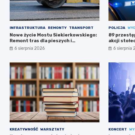
INFRASTRUKTURA
REMONTY
TRANSPORT
POLICJA
WY
Nowe życie Mostu Siekierkowskiego:
89 przestę
Remont tras dla pieszych i
akcji stołec
rowerzystów
6 sierpnia 2026
6 sierpnia
KREATYWNOŚĆ
WARSZTATY
KONCERT
WY