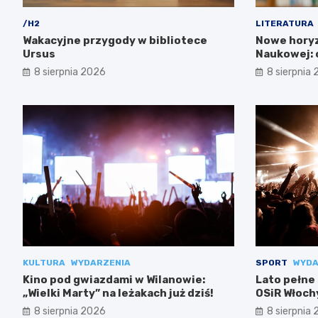
/H2
LITERATURA
Wakacyjne przygody w bibliotece
Nowe horyz
Ursus
Naukowej: o
zachwycą!
8 sierpnia 2026
8 sierpnia
KULTURA
WYDARZENIA
SPORT
WYDA
Kino pod gwiazdami w Wilanowie:
Lato pełne
„Wielki Marty” na leżakach już dziś!
OSiR Włoch
8 sierpnia 2026
8 sierpnia