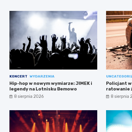
KONCERT
WYDARZENIA
UNCATEGORI
Hip-hop w nowym wymiarze: JIMEK i
Policjant w
legendy na Lotnisku Bemowo
ratowanie 
Mokotowie
8 sierpnia 2026
8 sierpnia