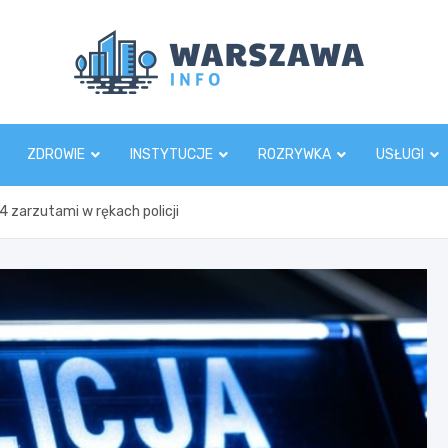
Wars
ZDROWIE
INSTYTUCJE
ROZRYWKA
USŁUGI
 zarzutami w rękach policji