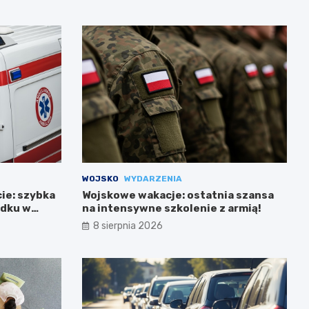
WOJSKO
WYDARZENIA
cie: szybka
Wojskowe wakacje: ostatnia szansa
adku w
na intensywne szkolenie z armią!
8 sierpnia 2026