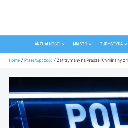
Skip
to
content
AKTUALNOŚCI
MIASTO
TURYSTYKA
Home
Przestępczość
Zatrzymany na Pradze: Kryminalny z 14