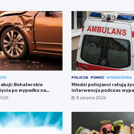
ZED
POLICJA
POMOC
WYDARZENIA
 akcji: Bohaterskie
Młodzi policjanci ratują ży
życia po wypadku na
interwencja podczas wyp
Warszawie
 2026
8 sierpnia 2026