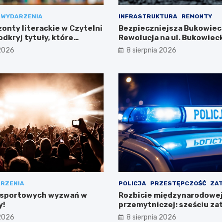
WYDARZENIA
INFRASTRUKTURA
REMONTY
onty literackie w Czytelni
Bezpieczniejsza Bukowiec
dkryj tytuły, które
Rewolucja na ul. Bukowieck
Targówku
 2026
8 sierpnia 2026
RZENIA
POLICJA
PRZESTĘPCZOŚĆ
ZA
 sportowych wyzwań w
Rozbicie międzynarodowej 
y!
przemytniczej: sześciu z
w Polsce
 2026
8 sierpnia 2026