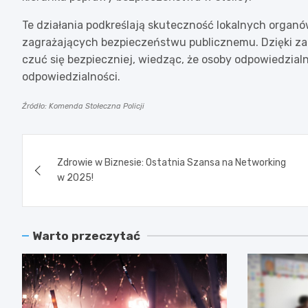
Te działania podkreślają skuteczność lokalnych organó
zagrażających bezpieczeństwu publicznemu. Dzięki z
czuć się bezpieczniej, wiedząc, że osoby odpowiedzial
odpowiedzialności.
Źródło: Komenda Stołeczna Policji
Nawigacja
Zdrowie w Biznesie: Ostatnia Szansa na Networking
wpisu
w 2025!
Warto przeczytać