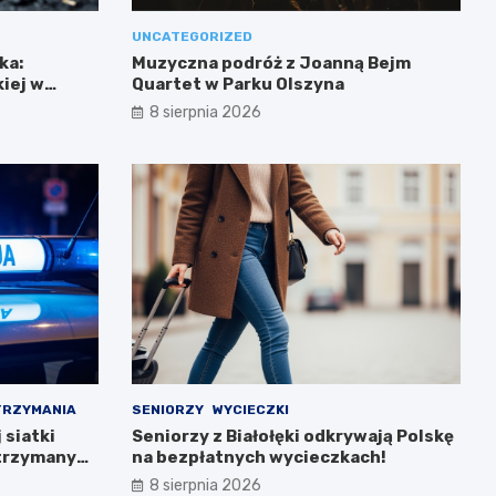
UNCATEGORIZED
ka:
Muzyczna podróż z Joanną Bejm
iej w
Quartet w Parku Olszyna
8 sierpnia 2026
TRZYMANIA
SENIORZY
WYCIECZKI
siatki
Seniorzy z Białołęki odkrywają Polskę
atrzymanych
na bezpłatnych wycieczkach!
8 sierpnia 2026