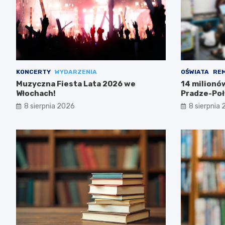
KONCERTY
WYDARZENIA
OŚWIATA
RE
Muzyczna Fiesta Lata 2026 we
14 milionó
Włochach!
Pradze-Poł
8 sierpnia 2026
8 sierpnia