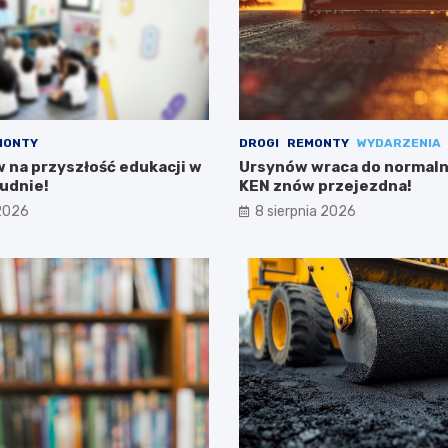
MONTY
DROGI
REMONTY
WYDARZENIA
w na przyszłość edukacji w
Ursynów wraca do normalno
udnie!
KEN znów przejezdna!
 2026
8 sierpnia 2026