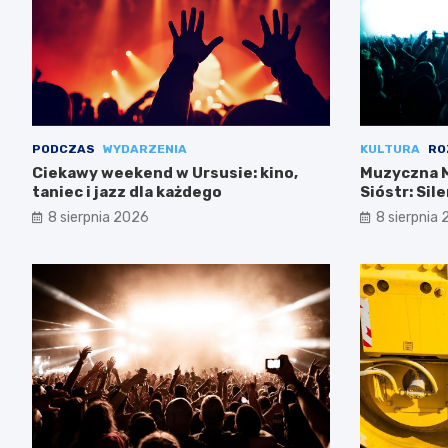
PODCZAS
WYDARZENIA
KULTURA
RO
Ciekawy weekend w Ursusie: kino,
Muzyczna M
taniec i jazz dla każdego
Sióstr: Sil
8 sierpnia 2026
8 sierpnia