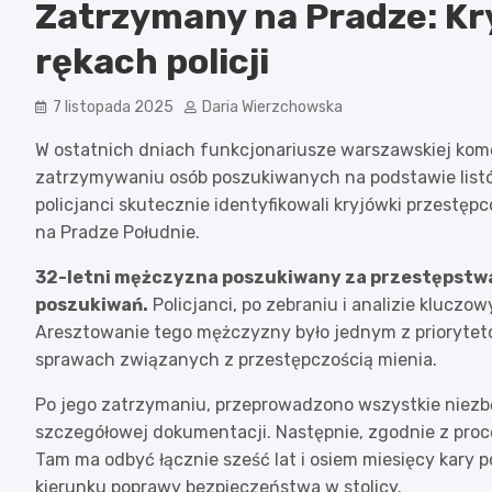
Zatrzymany na Pradze: Kr
rękach policji
7 listopada 2025
Daria Wierzchowska
W ostatnich dniach funkcjonariusze warszawskiej kome
zatrzymywaniu osób poszukiwanych na podstawie list
policjanci skutecznie identyfikowali kryjówki przestę
na Pradze Południe.
32-letni mężczyzna poszukiwany za przestępstwa 
poszukiwań.
Policjanci, po zebraniu i analizie kluczo
Aresztowanie tego mężczyzny było jednym z priorytet
sprawach związanych z przestępczością mienia.
Po jego zatrzymaniu, przeprowadzono wszystkie niez
szczegółowej dokumentacji. Następnie, zgodnie z proce
Tam ma odbyć łącznie sześć lat i osiem miesięcy kary 
kierunku poprawy bezpieczeństwa w stolicy.