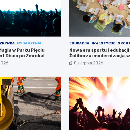
ZRYWKA
WYDARZENIA
EDUKACJA
INWESTYCJE
SPOR
agia w Parku Pięciu
Nowa era sportu i edukacji
ent Disco po Zmroku!
Żoliborzu: modernizacja sz
boiska
 2026
8 sierpnia 2026