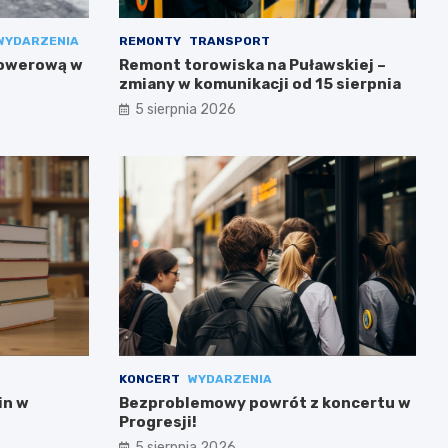
WYDARZENIA
REMONTY
TRANSPORT
rowerową w
Remont torowiska na Puławskiej –
zmiany w komunikacji od 15 sierpnia
5 sierpnia 2026
KONCERT
WYDARZENIA
in w
Bezproblemowy powrót z koncertu w
Progresji!
5 sierpnia 2026