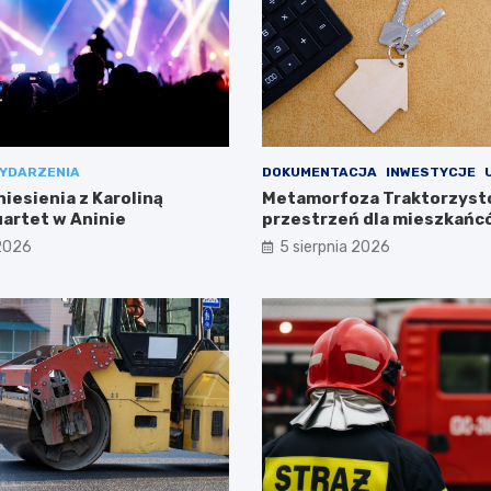
YDARZENIA
DOKUMENTACJA
INWESTYCJE
iesienia z Karoliną
Metamorfoza Traktorzyst
uartet w Aninie
przestrzeń dla mieszkańc
drodze!
 2026
5 sierpnia 2026