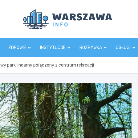
Wars
ZDROWIE
INSTYTUCJE
ROZRYWKA
USŁUGI
owy park linearny połączony z centrum rekreacji