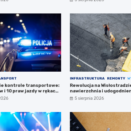
ANSPORT
INFRASTRUKTURA
REMONTY
W
e kontrole transportowe:
Rewolucja na Wisłostradzi
 i 10 praw jazdy w rękach
nawierzchnia i udogodnien
kierowców
 2026
5 sierpnia 2026