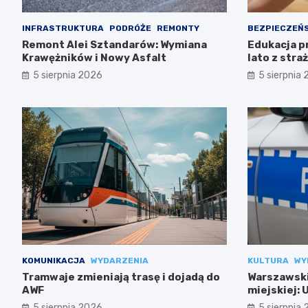
INFRASTRUKTURA
PODRÓŻE
REMONTY
BEZPIECZEŃ
Remont Alei Sztandarów: Wymiana
Edukacja p
Krawężników i Nowy Asfalt
lato z stra
5 sierpnia 2026
5 sierpnia
KOMUNIKACJA
WYDARZENIA
KULTURA
WY
Tramwaje zmieniają trasę i dojadą do
Warszawski
AWF
miejskiej:
codziennoś
5 sierpnia 2026
5 sierpnia