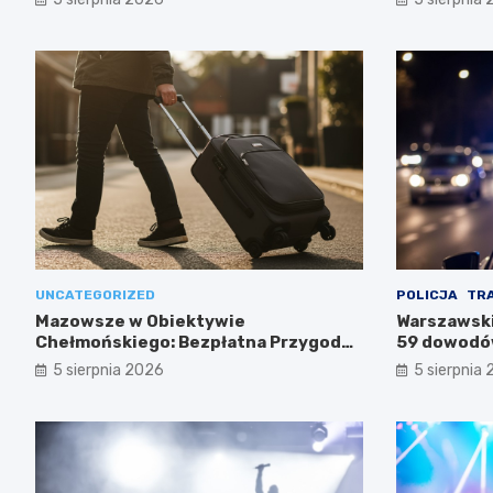
UNCATEGORIZED
POLICJA
TR
Mazowsze w Obiektywie
Warszawski
Chełmońskiego: Bezpłatna Przygoda
59 dowodów
dla Seniorów
służb
5 sierpnia 2026
5 sierpnia