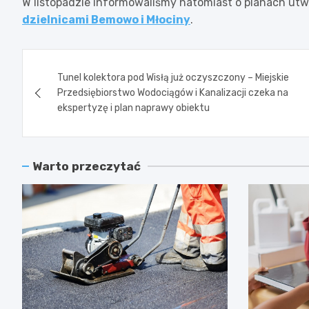
W listopadzie informowaliśmy natomiast o planach ut
dzielnicami Bemowo i Młociny
.
Nawigacja
Tunel kolektora pod Wisłą już oczyszczony – Miejskie
wpisu
Przedsiębiorstwo Wodociągów i Kanalizacji czeka na
ekspertyzę i plan naprawy obiektu
Warto przeczytać