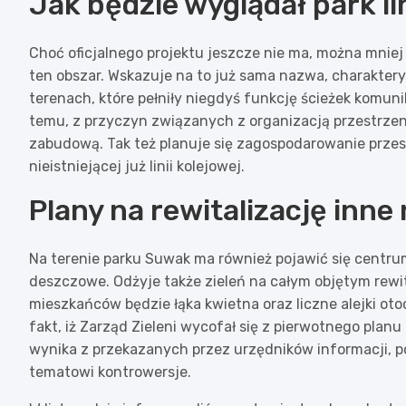
Jak będzie wyglądał park l
Choć oficjalnego projektu jeszcze nie ma, można mniej
ten obszar. Wskazuje na to już sama nazwa, charaktery
terenach, które pełniły niegdyś funkcję ścieżek komun
temu, z przyczyn związanych z organizacją przestrzeni
zabudową. Tak też planuje się zagospodarowanie przes
nieistniejącej już linii kolejowej.
Plany na rewitalizację inne
Na terenie parku Suwak ma również pojawić się centrum
deszczowe. Odżyje także zieleń na całym objętym rewit
mieszkańców będzie łąka kwietna oraz liczne alejki oto
fakt, iż Zarząd Zieleni wycofał się z pierwotnego plan
wynika z przekazanych przez urzędników informacji, p
tematowi kontrowersje.