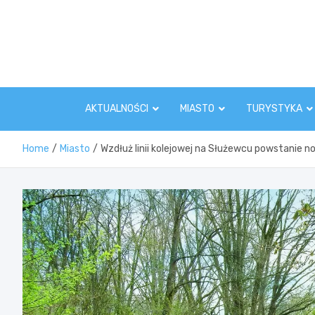
Skip
to
content
AKTUALNOŚCI
MIASTO
TURYSTYKA
Home
Miasto
Wzdłuż linii kolejowej na Służewcu powstanie n