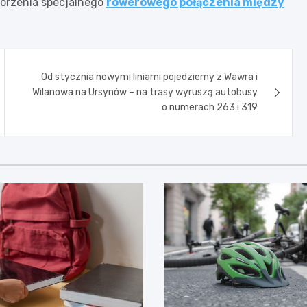
worzenia specjalnego
rowerowego połączenia między
Od stycznia nowymi liniami pojedziemy z Wawra i
Wilanowa na Ursynów – na trasy wyruszą autobusy
o numerach 263 i 319