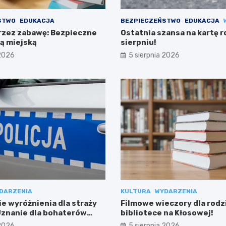
STWO
EDUKACJA
BEZPIECZEŃSTWO
EDUKACJA
rzez zabawę: Bezpieczne
Ostatnia szansa na kartę 
żą miejską
sierpniu!
 2026
5 sierpnia 2026
DARZENIA
KULTURA
WYDARZENIA
e wyróżnienia dla straży
Filmowe wieczory dla rodz
 Uznanie dla bohaterów
bibliotece na Kłosowej!
ci
 2026
5 sierpnia 2026