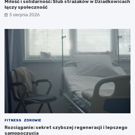
Miłość i solidarność: Ślub strażaków w Dziadkowicach
łączy społeczność
5 sierpnia 2026
FITNESS
ZDROWIE
Rozciąganie: sekret szybszej regeneracji i lepszego
samopoczucia