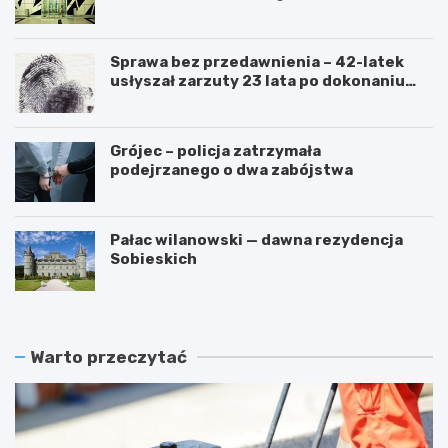
przetarg
Sprawa bez przedawnienia – 42-latek
usłyszał zarzuty 23 lata po dokonaniu
przestępstwa
Grójec – policja zatrzymała
podejrzanego o dwa zabójstwa
Pałac wilanowski — dawna rezydencja
Sobieskich
Warto przeczytać