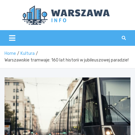
Skip
to
content
Wars
Home
Kultura
Warszawskie tramwaje: 160 lat historii w jubileuszowej paradzie!