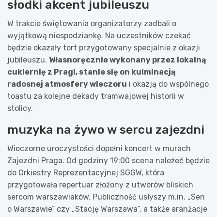
słodki akcent jubileuszu
W trakcie świętowania organizatorzy zadbali o
wyjątkową niespodziankę. Na uczestników czekać
będzie okazały tort przygotowany specjalnie z okazji
jubileuszu.
Własnoręcznie wykonany przez lokalną
cukiernię z Pragi, stanie się on kulminacją
radosnej atmosfery wieczoru
i okazją do wspólnego
toastu za kolejne dekady tramwajowej historii w
stolicy.
muzyka na żywo w sercu zajezdni
Wieczorne uroczystości dopełni koncert w murach
Zajezdni Praga. Od godziny 19:00 scena należeć będzie
do Orkiestry Reprezentacyjnej SGGW, która
przygotowała repertuar złożony z utworów bliskich
sercom warszawiaków. Publiczność usłyszy m.in. „Sen
o Warszawie” czy „Stację Warszawa”, a także aranżacje