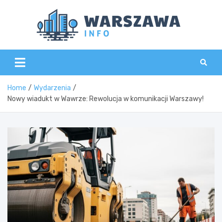
Skip
to
content
Wars
Home
Wydarzenia
Nowy wiadukt w Wawrze: Rewolucja w komunikacji Warszawy!