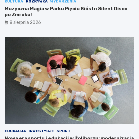
KULTURA
ROZRYWKA
WYDARZENIA
Muzyczna Magia w Parku Pięciu Sióstr: Silent Disco
po Zmroku!
8 sierpnia 2026
EDUKACJA
INWESTYCJE
SPORT
Nowa era sportu i edukacji w Żoliborzu: modernizacja