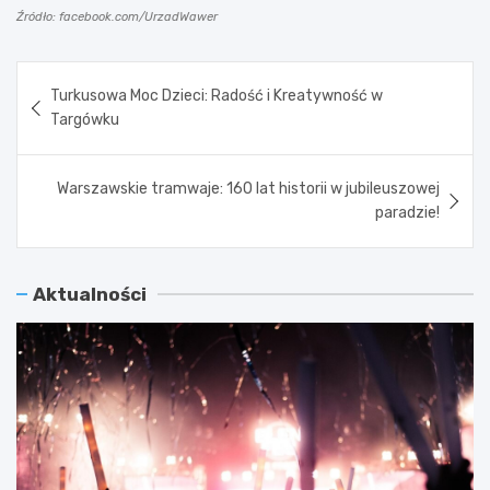
Źródło: facebook.com/UrzadWawer
Nawigacja
Turkusowa Moc Dzieci: Radość i Kreatywność w
wpisu
Targówku
Warszawskie tramwaje: 160 lat historii w jubileuszowej
paradzie!
Aktualności