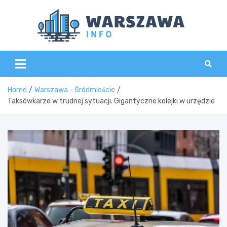
Skip
to
content
Wars
Home
Warszawa - Śródmieście
Taksówkarze w trudnej sytuacji. Gigantyczne kolejki w urzędzie