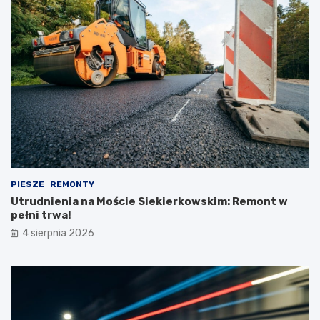
PIESZE
REMONTY
Utrudnienia na Moście Siekierkowskim: Remont w
pełni trwa!
4 sierpnia 2026