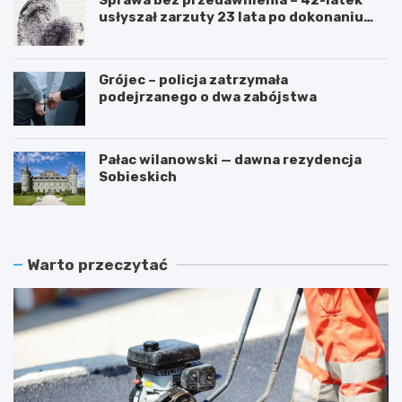
Sprawa bez przedawnienia – 42-latek
usłyszał zarzuty 23 lata po dokonaniu
przestępstwa
Grójec – policja zatrzymała
podejrzanego o dwa zabójstwa
Pałac wilanowski — dawna rezydencja
Sobieskich
Warto przeczytać