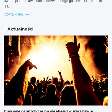
dwóch przedstawicielek niedźwiedziego gatunku, które od 15
lat…
Czytaj dalej
Aktualności
Ciekawe propozycje na weekend w Warszawie