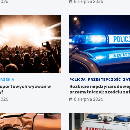
 2026
8 sierpnia 2026
RZENIA
POLICJA
PRZESTĘPCZOŚĆ
ZA
 sportowych wyzwań w
Rozbicie międzynarodowej 
y!
przemytniczej: sześciu z
w Polsce
 2026
8 sierpnia 2026