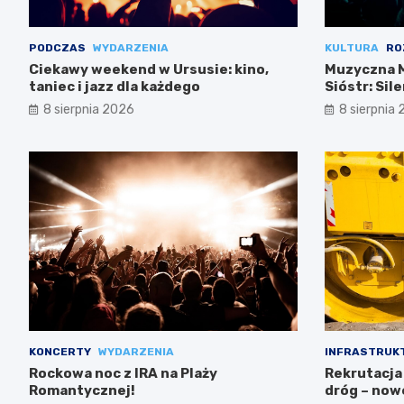
PODCZAS
WYDARZENIA
KULTURA
RO
Ciekawy weekend w Ursusie: kino,
Muzyczna M
taniec i jazz dla każdego
Sióstr: Sil
8 sierpnia 2026
8 sierpnia
KONCERTY
WYDARZENIA
INFRASTRUK
Rockowa noc z IRA na Plaży
Rekrutacja
Romantycznej!
dróg – now