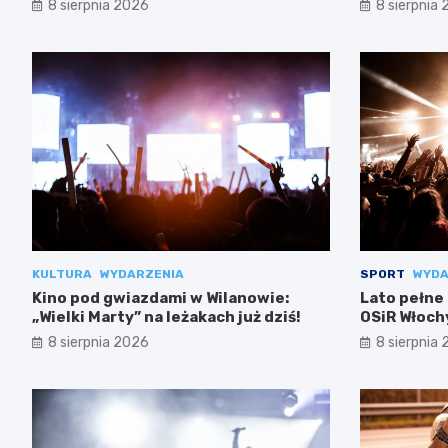
8 sierpnia 2026
8 sierpnia
KULTURA
WYDARZENIA
SPORT
WYDA
Kino pod gwiazdami w Wilanowie:
Lato pełne
„Wielki Marty” na leżakach już dziś!
OSiR Włoch
8 sierpnia 2026
8 sierpnia