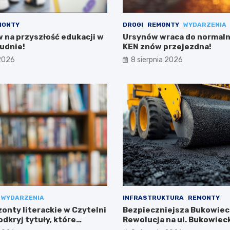
MONTY
DROGI
REMONTY
WYDARZENIA
w na przyszłość edukacji w
Ursynów wraca do normalno
udnie!
KEN znów przejezdna!
 2026
8 sierpnia 2026
WYDARZENIA
INFRASTRUKTURA
REMONTY
onty literackie w Czytelni
Bezpieczniejsza Bukowiec
dkryj tytuły, które
Rewolucja na ul. Bukowieck
Targówku