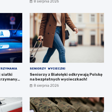
8 sierpnia 2026
TRZYMANIA
SENIORZY
WYCIECZKI
siatki
Seniorzy z Białołęki odkrywają Polskę
atrzymanych
na bezpłatnych wycieczkach!
8 sierpnia 2026