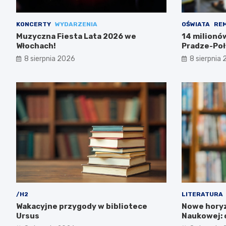
KONCERTY
WYDARZENIA
OŚWIATA
RE
Muzyczna Fiesta Lata 2026 we
14 milionó
Włochach!
Pradze-Poł
8 sierpnia 2026
8 sierpnia
/H2
LITERATURA
Wakacyjne przygody w bibliotece
Nowe horyz
Ursus
Naukowej: o
zachwycą!