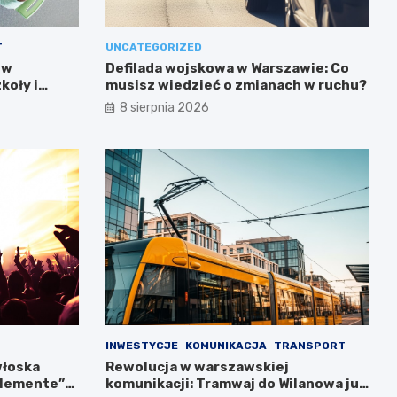
T
UNCATEGORIZED
 w
Defilada wojskowa w Warszawie: Co
koły i
musisz wiedzieć o zmianach w ruchu?
8 sierpnia 2026
INWESTYCJE
KOMUNIKACJA
TRANSPORT
włoska
Rewolucja w warszawskiej
llemente”
komunikacji: Tramwaj do Wilanowa już