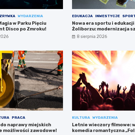
ZRYWKA
WYDARZENIA
EDUKACJA
INWESTYCJE
SPOR
agia w Parku Pięciu
Nowa era sportu i edukacji
ent Disco po Zmroku!
Żoliborzu: modernizacja sz
boiska
 2026
8 sierpnia 2026
TURA
PRACA
KULTURA
WYDARZENIA
 do naprawy miejskich
Letnie wieczory filmowe: 
e możliwości zawodowe!
komedia romantyczna „Fo