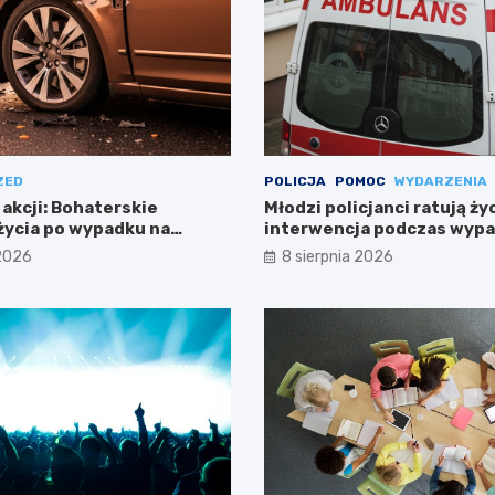
ZED
POLICJA
POMOC
WYDARZENIA
 akcji: Bohaterskie
Młodzi policjanci ratują ży
życia po wypadku na
interwencja podczas wyp
Warszawie
 2026
8 sierpnia 2026