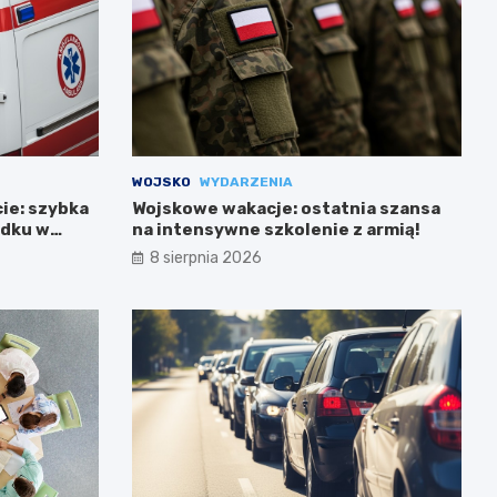
WOJSKO
WYDARZENIA
cie: szybka
Wojskowe wakacje: ostatnia szansa
adku w
na intensywne szkolenie z armią!
8 sierpnia 2026