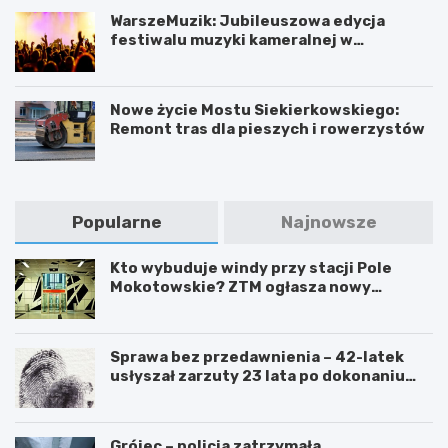
WarszeMuzik: Jubileuszowa edycja
festiwalu muzyki kameralnej w
Warszawie
Nowe życie Mostu Siekierkowskiego:
Remont tras dla pieszych i rowerzystów
Popularne
Najnowsze
Kto wybuduje windy przy stacji Pole
Mokotowskie? ZTM ogłasza nowy
przetarg
Sprawa bez przedawnienia – 42-latek
usłyszał zarzuty 23 lata po dokonaniu
przestępstwa
Grójec – policja zatrzymała