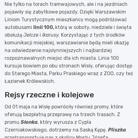
Nie tylko na torach tramwajowych, ale i na jezdniach
pojawiły się zabytkowe pojazdy. Dzięki Warszawskim
Liniom Turystycznym mieszkańcy mogą podróżować
autobusami
linii 100,
którą w soboty, niedziele i święta
obsłużą
Jelcze
i
Ikarusy.
Korzystając z tych środków
komunikacji miejskiej, warszawianie będą mieli okazję
na odwiedzenie najsłynniejszych i najbardziej
rozpoznawalnych miejsc dla ich miasta. Linia 100
kursuje bowiem po obu stronach Wisły, oferując dostęp
do Starego Miasta, Parku Praskiego wraz z ZOO, czy też
Łazienek Królewskich.
Rejsy rzeczne i kolejowe
Od 01 maja na Wisłę powróciły również promy, które
oferują bezpłatną przeprawę na trzech trasach. Z
promu
Słonka
, który wyrusza z Cypla
Czerniakowskiego, dotrzemy na Saską Kępę.
Pliszka
przetransportuje nas z okolicy Mostu Józefa