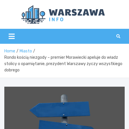
Skip
to
content
Wars
Home
Miasto
Rondo kością niezgody – premier Morawiecki apeluje do władz
stolicy o opamiętanie, prezydent Warszawy życzy wszystkiego
dobrego