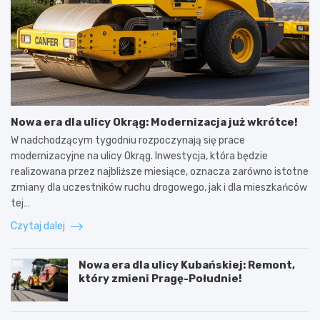
Nowa era dla ulicy Okrąg: Modernizacja już wkrótce!
W nadchodzącym tygodniu rozpoczynają się prace
modernizacyjne na ulicy Okrąg. Inwestycja, która będzie
realizowana przez najbliższe miesiące, oznacza zarówno istotne
zmiany dla uczestników ruchu drogowego, jak i dla mieszkańców
tej…
Czytaj dalej
Nowa era dla ulicy Kubańskiej: Remont,
który zmieni Pragę-Południe!