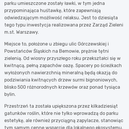
parku umieszczone zostały ławki, w tym jedna
przypominająca huśtawkę, które zapewniają
odwiedzającym możliwość relaksu. Jest to dziesiąta
tego typu inwestycja realizowana przez Zarząd Zieleni
m.st. Warszawy.
Miejsce to, położone u zbiegu ulic Górczewskiej i
Powstańców Śląskich na Bemowie, prężnie tętni
zielenią. Od wiosny przyszłego roku przekształci się w
kwitnącą, pełną zapachów oazę. Spacery po ścieżkach
wyłożonych nawierzchnią mineralną będą okazją do
podziwiania kwitnących drzew surmi bignoniowych,
blisko 500 różnorodnych krzewów oraz ponad tysiąca
bylin.
Przestrzeń ta została upiększona przez kilkadziesiąt
gatunków roślin, które nie tylko wprowadzą do parku
estetykę, ale również przyciągną zapylacze, stanowiąc
tym samym cenne wsparcie dla lokalnego ekosystemu.