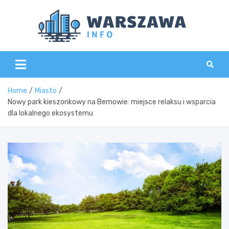
Skip
to
content
Wars
Home
Miasto
Nowy park kieszonkowy na Bemowie: miejsce relaksu i wsparcia
dla lokalnego ekosystemu