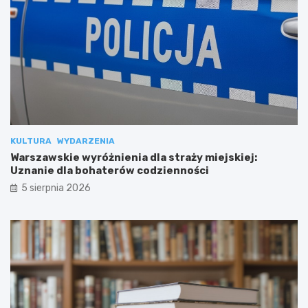
KULTURA
WYDARZENIA
Warszawskie wyróżnienia dla straży miejskiej:
Uznanie dla bohaterów codzienności
5 sierpnia 2026