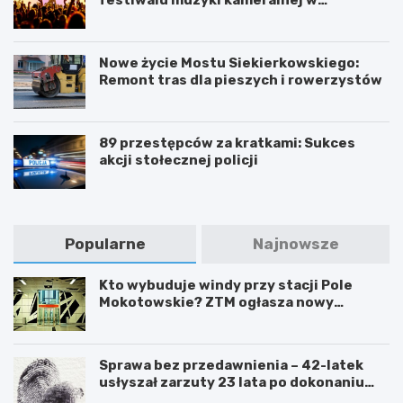
festiwalu muzyki kameralnej w
Warszawie
Nowe życie Mostu Siekierkowskiego:
Remont tras dla pieszych i rowerzystów
89 przestępców za kratkami: Sukces
akcji stołecznej policji
Popularne
Najnowsze
Kto wybuduje windy przy stacji Pole
Mokotowskie? ZTM ogłasza nowy
przetarg
Sprawa bez przedawnienia – 42-latek
usłyszał zarzuty 23 lata po dokonaniu
przestępstwa