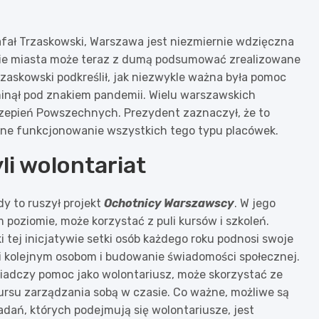
fał Trzaskowski, Warszawa jest niezmiernie wdzięczna
enie miasta może teraz z dumą podsumować zrealizowane
Trzaskowski podkreślił, jak niezwykle ważna była pomoc
inął pod znakiem pandemii. Wielu warszawskich
zepień Powszechnych. Prezydent zaznaczył, że to
awne funkcjonowanie wszystkich tego typu placówek.
yli wolontariat
y to ruszył projekt
Ochotnicy Warszawscy
. W jego
poziomie, może korzystać z puli kursów i szkoleń.
ki tej inicjatywie setki osób każdego roku podnosi swoje
ci kolejnym osobom i budowanie świadomości społecznej.
wiadczy pomoc jako wolontariusz, może skorzystać ze
kursu zarządzania sobą w czasie. Co ważne, możliwe są
dań, których podejmują się wolontariusze, jest