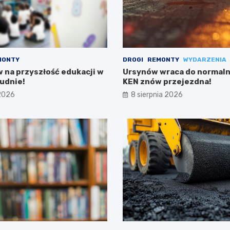
MONTY
DROGI
REMONTY
WYDARZENIA
w na przyszłość edukacji w
Ursynów wraca do normalno
udnie!
KEN znów przejezdna!
 2026
8 sierpnia 2026