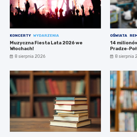
KONCERTY
WYDARZENIA
OŚWIATA
RE
Muzyczna Fiesta Lata 2026 we
14 milionó
Włochach!
Pradze-Poł
8 sierpnia 2026
8 sierpnia