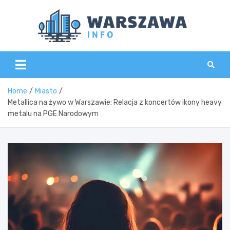
Skip
to
content
Wars
Home
Miasto
Metallica na żywo w Warszawie: Relacja z koncertów ikony heavy
metalu na PGE Narodowym