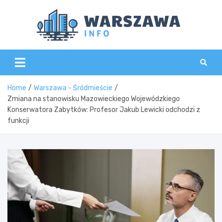
Skip
to
content
Wars
Home
Warszawa - Śródmieście
Zmiana na stanowisku Mazowieckiego Wojewódzkiego
Konserwatora Zabytków: Profesor Jakub Lewicki odchodzi z
funkcji