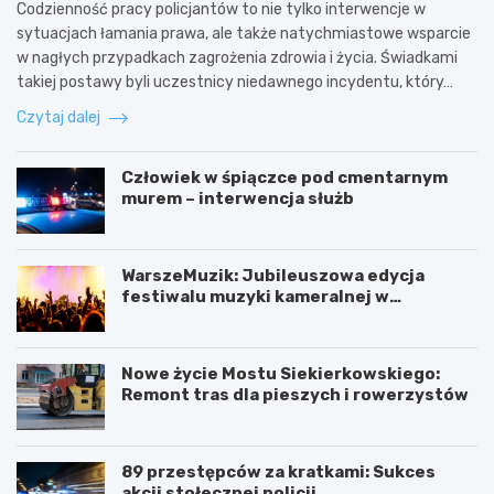
Codzienność pracy policjantów to nie tylko interwencje w
sytuacjach łamania prawa, ale także natychmiastowe wsparcie
w nagłych przypadkach zagrożenia zdrowia i życia. Świadkami
takiej postawy byli uczestnicy niedawnego incydentu, który…
Czytaj dalej
Człowiek w śpiączce pod cmentarnym
murem – interwencja służb
WarszeMuzik: Jubileuszowa edycja
festiwalu muzyki kameralnej w
Warszawie
Nowe życie Mostu Siekierkowskiego:
Remont tras dla pieszych i rowerzystów
89 przestępców za kratkami: Sukces
akcji stołecznej policji