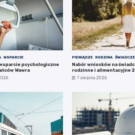
A
WSPARCIE
PIENIĄDZE
RODZINA
ŚWIADCZE
wsparcie psychologiczne
Nabór wniosków na świadc
kańców Wawra
rodzinne i alimentacyjne
już w lipcu!
 2026
7 sierpnia 2026