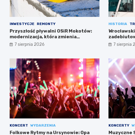
INWESTYCJE
REMONTY
HISTORIA
TR
Przyszłość pływalni OSiR Mokotów:
Wrocławski
modernizacja, która zmienia
zadebiutow
wszystko
7 sierpnia 2026
7 sierpnia
KONCERT
WYDARZENIA
KONCERTY
W
Folkowe Rytmy na Ursynowie: Opa
Muzyczne S