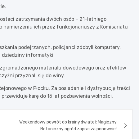
ie.
w postaci zatrzymania dwóch osób – 21-letniego
o namierzeniu ich przez funkcjonariuszy z Komisariatu
kania podejrzanych, policjanci zdobyli komputery,
z dziedziny informatyki.
e zgromadzonego materiału dowodowego oraz efektów
yźni przyznali się do winy.
Rejonowego w Płocku. Za posiadanie i dystrybucję treści
 przewiduje karę do 15 lat pozbawienia wolności.
Weekendowy powrót do krainy świateł: Magiczny
Botaniczny ogród zaprasza ponownie!