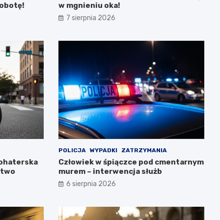
sobotę!
w mgnieniu oka!
7 sierpnia 2026
POLICJA
WYPADKI
ZATRZYMANIA
Bohaterska
Człowiek w śpiączce pod cmentarnym
stwo
murem – interwencja służb
6 sierpnia 2026