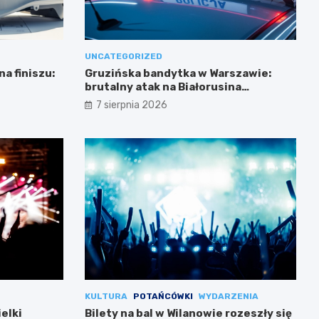
UNCATEGORIZED
a finiszu:
Gruzińska bandytka w Warszawie:
brutalny atak na Białorusina
zakończony aresztowaniem
7 sierpnia 2026
KULTURA
POTAŃCÓWKI
WYDARZENIA
ielki
Bilety na bal w Wilanowie rozeszły się