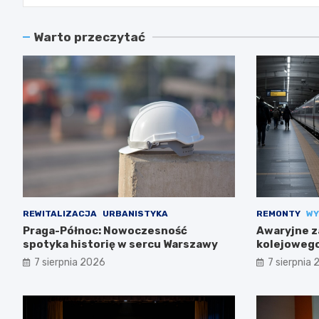
Warto przeczytać
REWITALIZACJA
URBANISTYKA
REMONTY
WY
Praga-Północ: Nowoczesność
Awaryjne z
spotyka historię w sercu Warszawy
kolejowego
trasach m
7 sierpnia 2026
7 sierpnia