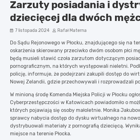
Zarzuty posiadania i dystr
dziecięcej dla dwóch męż
7 listopada 2024
Rafał Materna
Do Sądu Rejonowego w Płocku, znajdującego się na te
oskarżenia skierowany przeciwko dwóm osobom płci męsk
będą musieli stawić czoła zarzutom dotyczącym posiad
pornograficznym, na których występowali nieletni. Po
policję, informuje, że podejrzani zakupili dostęp do w
Nowej Zelandii, gdzie przechowywali i rozprowadzali po
W minioną środę Komenda Miejska Policji w Płocku ogło
Cyberprzestępczości w Katowicach powiadomiło o możli
których pojawiają się osoby małoletnie. Monika Jakubows
sprawcy nabycia dostęp do dysku wirtualnego na nowoz
dystrybuowali materiały z pornografią dziecięcą. Wynik
miejsce na terenie Płocka.