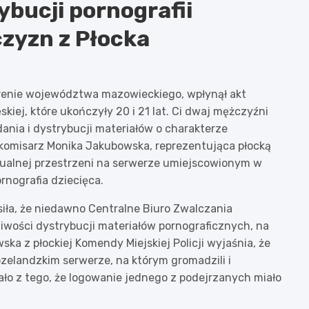
ybucji pornografii
czyzn z Płocka
renie województwa mazowieckiego, wpłynął akt
iej, które ukończyły 20 i 21 lat. Ci dwaj mężczyźni
ania i dystrybucji materiałów o charakterze
dkomisarz Monika Jakubowska, reprezentująca płocką
irtualnej przestrzeni na serwerze umiejscowionym w
rnografia dziecięca.
siła, że niedawno Centralne Biuro Zwalczania
wości dystrybucji materiałów pornograficznych, na
ka z płockiej Komendy Miejskiej Policji wyjaśnia, że
elandzkim serwerze, na którym gromadzili i
ało z tego, że logowanie jednego z podejrzanych miało