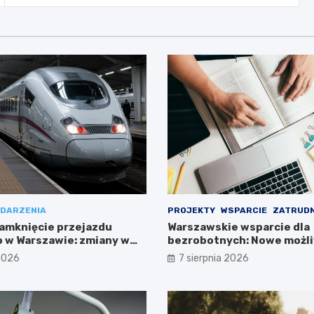
DARZENIA
PROJEKTY
WSPARCIE
ZATRUDN
amknięcie przejazdu
Warszawskie wsparcie dla
 w Warszawie: zmiany w
bezrobotnych: Nowe możli
ieszkańców
projektem FEM III
 2026
7 sierpnia 2026