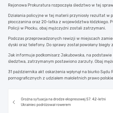
Rejonowa Prokuratura rozpoczęła śledztwo w tej spraw
Działania policyjne w tej materii przyniosły rezultat 
płocczanina oraz 20-latka z województwa łódzkiego. P
Policji w Płocku, obaj mężczyźni zostali zatrzymani.
Podczas przeprowadzonych rewizji w miejscach zamiesz
dyski oraz telefony. Do sprawy został powołany biegły 
Jak informuje podkomisarz Jakubowska, na podstawi
śledztwa, zatrzymanym postawiono zarzuty. Obaj mężcz
31 października akt oskarżenia wpłynął na biurko Sądu 
pornograficznych z udziałem małoletnich prawo polskie
Nawigacja
Groźna sytuacja na drodze ekspresowej S7: 42-letni
wpisu
Ukrainiec podróżował rowerem