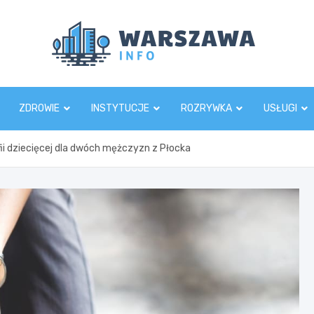
Wars
ZDROWIE
INSTYTUCJE
ROZRYWKA
USŁUGI
fii dziecięcej dla dwóch mężczyzn z Płocka