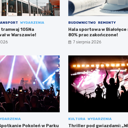
ANSPORT
WYDARZENIA
BUDOWNICTWO
REMONTY
 tramwaj 105Na
Hala sportowa w Białołęce n
ał w Warszawie!
80% prac zakończone!
 2026
7 sierpnia 2026
YDARZENIA
KULTURA
WYDARZENIA
potkanie Pokoleń w Parku
Thriller pod gwiazdami: „W