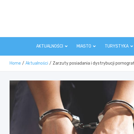
Skip
to
content
AKTUALNOŚCI
MIASTO
TURYSTYKA
Home
Aktualności
Zarzuty posiadania i dystrybucji pornogra