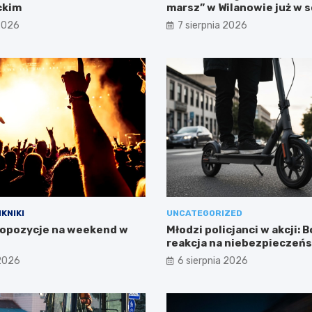
ckim
marsz” w Wilanowie już w 
 2026
7 sierpnia 2026
IKNIKI
UNCATEGORIZED
opozycje na weekend w
Młodzi policjanci w akcji: 
reakcja na niebezpieczeń
 2026
6 sierpnia 2026