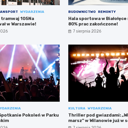
ANSPORT
WYDARZENIA
BUDOWNICTWO
REMONTY
 tramwaj 105Na
Hala sportowa w Białołęce n
ał w Warszawie!
80% prac zakończone!
 2026
7 sierpnia 2026
YDARZENIA
KULTURA
WYDARZENIA
potkanie Pokoleń w Parku
Thriller pod gwiazdami: „W
ckim
marsz” w Wilanowie już w 
 2026
7 sierpnia 2026