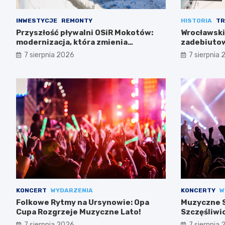
INWESTYCJE
REMONTY
HISTORIA
TR
Przyszłość pływalni OSiR Mokotów:
Wrocławski
modernizacja, która zmienia
zadebiutow
wszystko
7 sierpnia 2026
7 sierpnia
KONCERT
WYDARZENIA
KONCERTY
W
Folkowe Rytmy na Ursynowie: Opa
Muzyczne S
Cupa Rozgrzeje Muzyczne Lato!
Szczęśliwi
7 sierpnia 2026
7 sierpnia