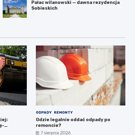
Pałac wilanowski — dawna rezydencja
Sobieskich
ODPADY
REMONTY
iej:
Gdzie legalnie oddać odpady po
ę-
remoncie?
7 sierpnia 2026