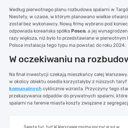
Według pierwotnego planu rozbudowa spalarni w Targów
Niestety, w czasie, w którym planowano wielkie otwarci
został bez wykonawcy. Nową firmę wybrano pod koniec 
odpowiada koreańska spółka
Posco
, a jej wynagrodzen
razy większa, niż było to przedstawiane w pierwotnym
Polsce instalacja tego typu ma powstać do roku 2024.
W oczekiwaniu na rozbudow
Na finał inwestycji czekają mieszkańcy całej Warszawy
w okolicy obiektu osiedla korzystałyby z niższych tary
komunalnych
cyklicznie wzrasta. Przyczyny tego st
przekazywania odpadów do prywatnych spalarni, które z
spalarni na terenie miasta koszty związane z segregac
Nawigacja
Święta tuż, tuż! W Warszawie można poczuć je już w