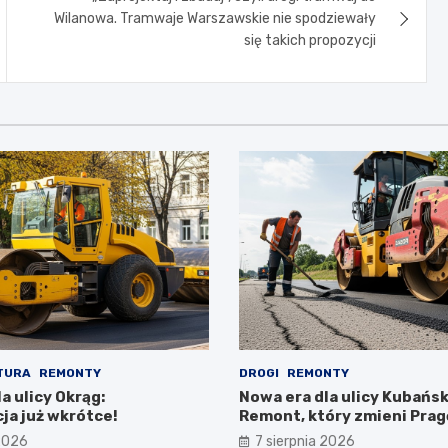
Wilanowa. Tramwaje Warszawskie nie spodziewały
się takich propozycji
TURA
REMONTY
DROGI
REMONTY
a ulicy Okrąg:
Nowa era dla ulicy Kubańsk
ja już wkrótce!
Remont, który zmieni Prag
Południe!
 2026
7 sierpnia 2026