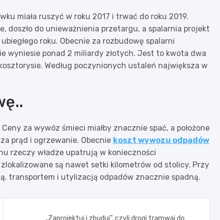
ku miała ruszyć w roku 2017 i trwać do roku 2019.
e, doszło do unieważnienia przetargu, a spalarnia projekt
ubiegłego roku. Obecnie za rozbudowę spalarni
ie wyniesie ponad 2 miliardy złotych. Jest to kwota dwa
 kosztorysie. Według poczynionych ustaleń największa w
ę..
. Ceny za wywóz śmieci miałby znacznie spać, a położone
f za prąd i ogrzewanie. Obecnie
koszt wywozu odpadów
anu rzeczy władze upatrują w konieczności
lokalizowane są nawet setki kilometrów od stolicy. Przy
ją, transportem i utylizacją odpadów znacznie spadną.
„Zaprojektuj i zbuduj”, czyli drogi tramwaj do