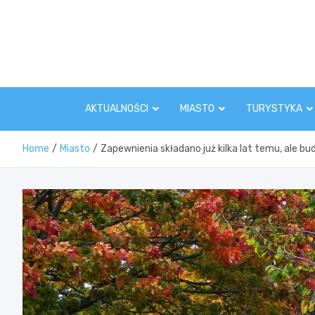
Skip
to
content
AKTUALNOŚCI
MIASTO
TURYSTYKA
Home
Miasto
Zapewnienia składano już kilka lat temu, ale bu