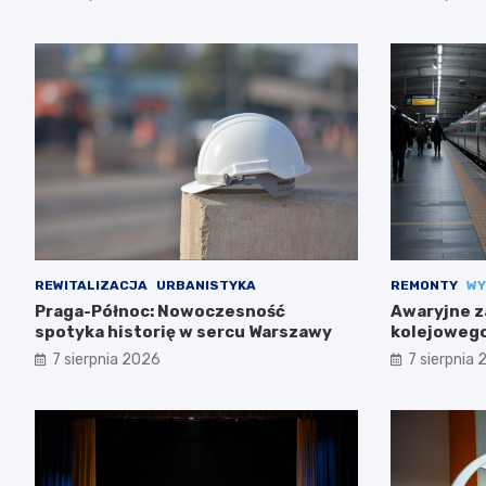
REWITALIZACJA
URBANISTYKA
REMONTY
WY
Praga-Północ: Nowoczesność
Awaryjne z
spotyka historię w sercu Warszawy
kolejowego
trasach m
7 sierpnia 2026
7 sierpnia