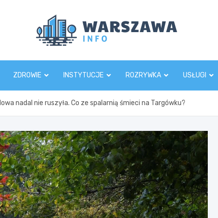
Wars
ZDROWIE
INSTYTUCJE
ROZRYWKA
USŁUGI
dowa nadal nie ruszyła. Co ze spalarnią śmieci na Targówku?