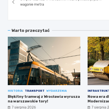
wpisu
wagonie metra
Warto przeczytać
HISTORIA
TRANSPORT
WYDARZENIA
INFRASTRUK
Błękitny tramwaj z Wrocławia wyrusza
Nowa era dl
na warszawskie tory!
Modernizac
7 sierpnia 2026
7 sierpnia