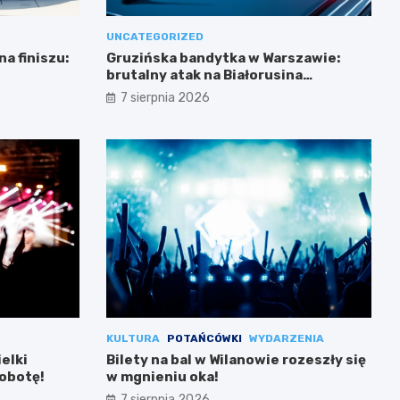
UNCATEGORIZED
a finiszu:
Gruzińska bandytka w Warszawie:
brutalny atak na Białorusina
zakończony aresztowaniem
7 sierpnia 2026
KULTURA
POTAŃCÓWKI
WYDARZENIA
ielki
Bilety na bal w Wilanowie rozeszły się
sobotę!
w mgnieniu oka!
7 sierpnia 2026