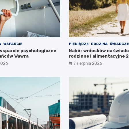
A
WSPARCIE
PIENIĄDZE
RODZINA
ŚWIADCZE
wsparcie psychologiczne
Nabór wniosków na świadc
kańców Wawra
rodzinne i alimentacyjne
już w lipcu!
 2026
7 sierpnia 2026