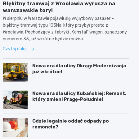
Błękitny tramwaj z Wrocławia wyrusza na
warszawskie tory!
W sierpniu w Warszawie pojawił się wyjątkowy pasażer –
błękitny tramwaj typu 105Na, który przybył prosto z
Wrocławia. Pochodzący z fabryki „Konstal” wagon, oznaczony
numerem 33, już wkrótce będzie można…
Czytaj dalej
Nowa era dla ulicy Okrąg: Modernizacja
już wkrótce!
Nowa era dla ulicy Kubańskiej: Remont,
który zmieni Pragę-Południe!
Gdzie legalnie oddać odpady po
remoncie?