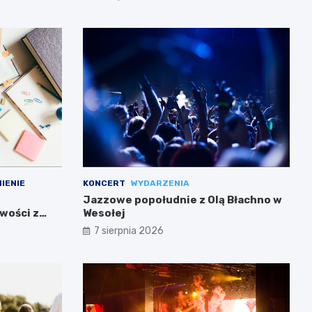
IENIE
KONCERT
WYDARZENIA
Jazzowe popołudnie z Olą Błachno w
wości z
Wesołej
7 sierpnia 2026