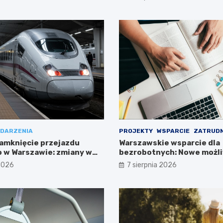
DARZENIA
PROJEKTY
WSPARCIE
ZATRUDN
amknięcie przejazdu
Warszawskie wsparcie dla
 w Warszawie: zmiany w
bezrobotnych: Nowe możli
ieszkańców
projektem FEM III
 2026
7 sierpnia 2026