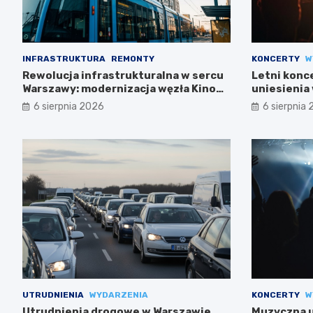
INFRASTRUKTURA
REMONTY
KONCERTY
W
Rewolucja infrastrukturalna w sercu
Letni konc
Warszawy: modernizacja węzła Kino
uniesienia 
Femina
6 sierpnia 2026
6 sierpnia
UTRUDNIENIA
WYDARZENIA
KONCERTY
W
Utrudnienia drogowe w Warszawie
Muzyczna uc