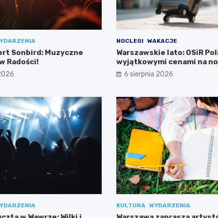
YDARZENIA
NOCLEGI
WAKACJE
ert Sonbird: Muzyczne
Warszawskie lato: OSiR Pol
w Radości!
wyjątkowymi cenami na no
 2026
6 sierpnia 2026
YDARZENIA
KULTURA
WYDARZENIA
zta w Wawrze: Wilki i
Warszawa zaprasza artyst