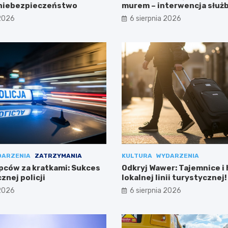
 niebezpieczeństwo
murem – interwencja służ
 2026
6 sierpnia 2026
DARZENIA
ZATRZYMANIA
KULTURA
WYDARZENIA
pców za kratkami: Sukces
Odkryj Wawer: Tajemnice i 
znej policji
lokalnej linii turystycznej!
 2026
6 sierpnia 2026