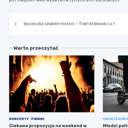
jest miejscem wielu wydarzeń artystycznych i kulturalnych.
Nawigacja
Wycieczka szlakiem historii — Trakt Królewski cz.1
wpisu
Warto przeczytać
KONCERTY
PIKNIKI
UNCATEGORI
Ciekawe propozycje na weekend w
Młodzi poli