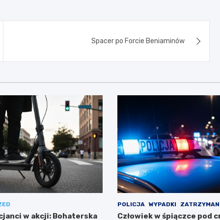
Spacer po Forcie Beniaminów
ZED
POLICJA
WYPADKI
ZATRZYMAN
cjanci w akcji: Bohaterska
Człowiek w śpiączce pod 