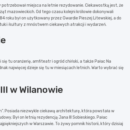
 potrzebował miejsca na letnie rezydowanie. Ciekawostką jest, że
ią­żąt ma­zo­wie­ckich. Od tego czasu kolejni królowie dokonywali
o­ku był on użytkowany przez Gwar­die Pie­szej Li­tew­skiej, a do
 sztuki i kultury z mnóstwem ciekawych atrakcji i wydarzeń.
ie
się tu oranżerię, amfiteatr i ogród chiński, a także Pałac Na
dnak najwięcej dzieje się tu w miesiącach letnich. Warto wybrać się
II w Wilanowie
m”. Posiada niezwykle ciekawą architekturę, która powstała w
dowy. Był on letnią rezydencją Jana III Sobieskiego. Pałac
piękniejszych w Warszawie. To żywy pomnik historii, który dzisiaj