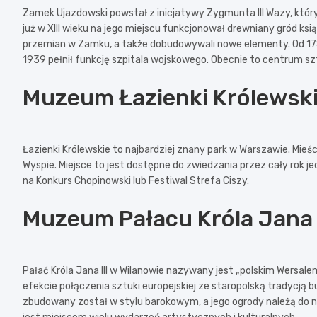
Zamek Ujazdowski powstał z inicjatywy Zygmunta III Wazy, który
już w XIII wieku na jego miejscu fun­kcjo­no­wał dre­wnia­ny gród ks
przemian w Zamku, a także dobudowywali nowe elementy. Od 1784 r
1939 pe­łnił funkcję szpi­ta­la woj­sko­we­go. Obecnie to centrum
Muzeum Łazienki Królewsk
Łazienki Królewskie to najbardziej znany park w Warszawie. Mieści 
Wyspie. Miejsce to jest dostępne do zwiedzania przez cały rok je
na Konkurs Chopinowski lub Festiwal Strefa Ciszy.
Muzeum Pałacu Króla Jana I
Pałać Króla Jana III w Wilanowie nazywany jest „polskim Wersale
efekcie połączenia sztuki europejskiej ze staropolską tradycją bu
zbudowany został w stylu barokowym, a jego ogrody należą do naj