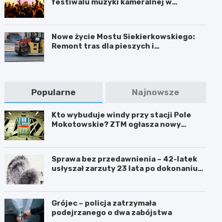
festiwalu muzyki kameralnej w
Warszawie
Nowe życie Mostu Siekierkowskiego:
Remont tras dla pieszych i
rowerzystów
Popularne
Najnowsze
Kto wybuduje windy przy stacji Pole
Mokotowskie? ZTM ogłasza nowy
przetarg
Sprawa bez przedawnienia – 42-latek
usłyszał zarzuty 23 lata po dokonaniu
przestępstwa
Grójec – policja zatrzymała
podejrzanego o dwa zabójstwa