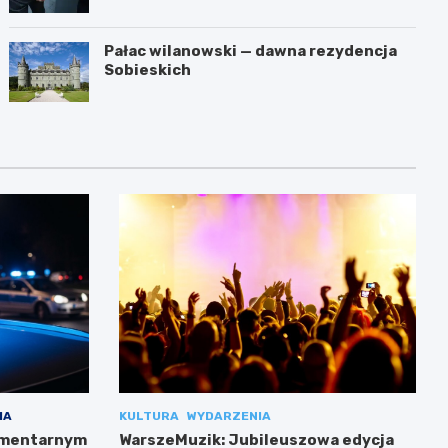
Pałac wilanowski — dawna rezydencja
Sobieskich
IA
KULTURA
WYDARZENIA
cmentarnym
WarszeMuzik: Jubileuszowa edycja