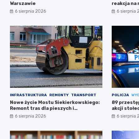
Warszawie
reakcja na
6 sierpnia 2026
6 sierpnia
INFRASTRUKTURA
REMONTY
TRANSPORT
POLICJA
WY
Nowe życie Mostu Siekierkowskiego:
89 przestę
Remont tras dla pieszych i
akcji stołec
rowerzystów
6 sierpnia 2026
6 sierpnia