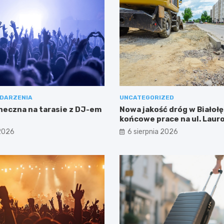
DARZENIA
UNCATEGORIZED
neczna na tarasie z DJ-em
Nowa jakość dróg w Białołę
końcowe prace na ul. Laur
 2026
6 sierpnia 2026