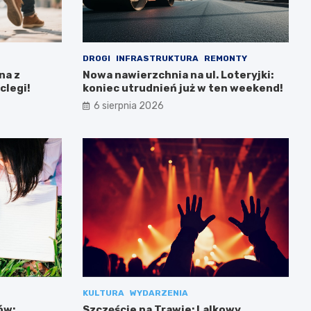
DROGI
INFRASTRUKTURA
REMONTY
na z
Nowa nawierzchnia na ul. Loteryjki:
clegi!
koniec utrudnień już w ten weekend!
6 sierpnia 2026
KULTURA
WYDARZENIA
ów:
Szczęście na Trawie: Lalkowy