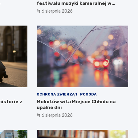
b
festiwalu muzyki kameralnej w
Warszawie
6 sierpnia 2026
OCHRONA ZWIERZĄT
POGODA
historie z
Mokotów wita Miejsce Chłodu na
upalne dni
6 sierpnia 2026