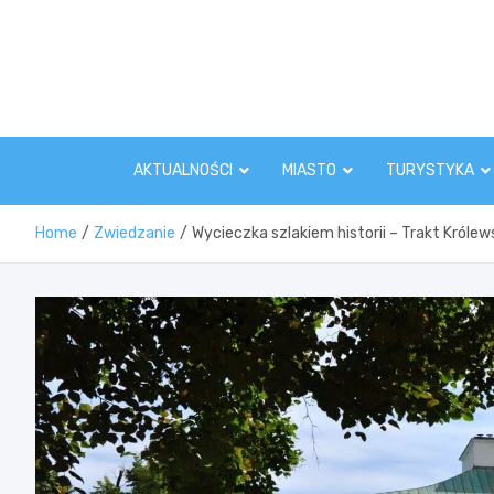
Skip
to
content
AKTUALNOŚCI
MIASTO
TURYSTYKA
Home
Zwiedzanie
Wycieczka szlakiem historii – Trakt Królews