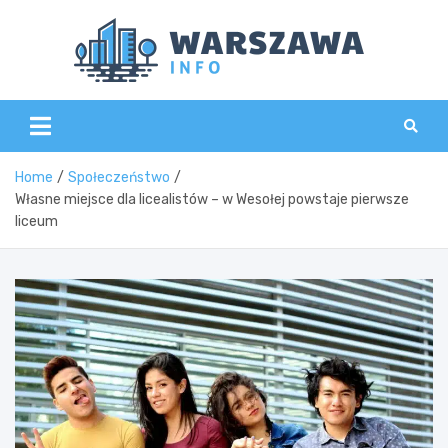
Skip
to
content
Wars
Home
Społeczeństwo
Własne miejsce dla licealistów – w Wesołej powstaje pierwsze
liceum