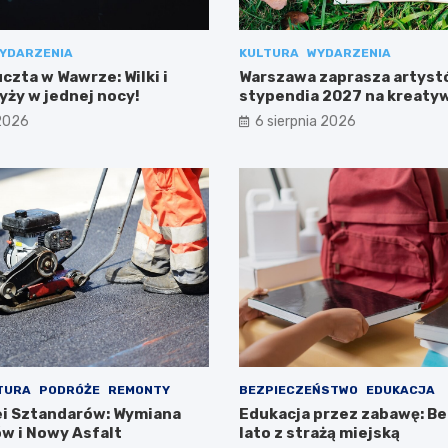
YDARZENIA
KULTURA
WYDARZENIA
zta w Wawrze: Wilki i
Warszawa zaprasza artyst
yży w jednej nocy!
stypendia 2027 na kreaty
projekty!
 2026
6 sierpnia 2026
TURA
PODRÓŻE
REMONTY
BEZPIECZEŃSTWO
EDUKACJA
i Sztandarów: Wymiana
Edukacja przez zabawę: B
w i Nowy Asfalt
lato z strażą miejską