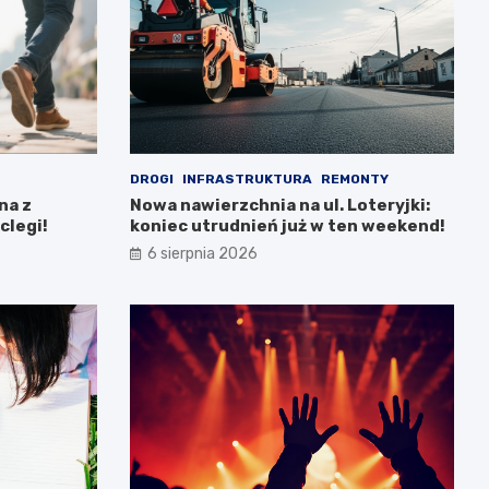
DROGI
INFRASTRUKTURA
REMONTY
na z
Nowa nawierzchnia na ul. Loteryjki:
clegi!
koniec utrudnień już w ten weekend!
6 sierpnia 2026