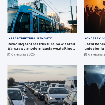
INFRASTRUKTURA
REMONTY
KONCERTY
W
Rewolucja infrastrukturalna w sercu
Letni konc
Warszawy: modernizacja węzła Kino
uniesienia 
Femina
6 sierpnia 2026
6 sierpnia