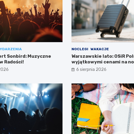
YDARZENIA
NOCLEGI
WAKACJE
ert Sonbird: Muzyczne
Warszawskie lato: OSiR Pol
w Radości!
wyjątkowymi cenami na no
 2026
6 sierpnia 2026