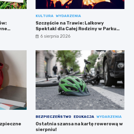
KULTURA
WYDARZENIA
ów:
Szczęście na Trawie: Lalkowy
wne
Spektakl dla Całej Rodziny w Parku
Przy Bażantarni
6 sierpnia 2026
BEZPIECZEŃSTWO
EDUKACJA
WYDARZENIA
ezpieczne
Ostatnia szansa na kartę rowerową w
sierpniu!