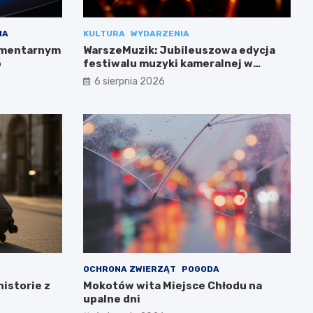
IA
KULTURA
WYDARZENIA
cmentarnym
WarszeMuzik: Jubileuszowa edycja
b
festiwalu muzyki kameralnej w
Warszawie
6 sierpnia 2026
OCHRONA ZWIERZĄT
POGODA
historie z
Mokotów wita Miejsce Chłodu na
upalne dni