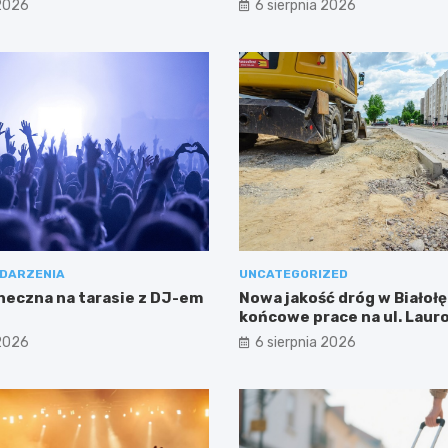
 2026
6 sierpnia 2026
DARZENIA
UNCATEGORIZED
neczna na tarasie z DJ-em
Nowa jakość dróg w Białołę
końcowe prace na ul. Laur
 2026
6 sierpnia 2026