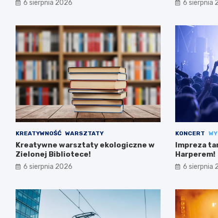
6 sierpnia 2026
6 sierpnia
KREATYWNOŚĆ
WARSZTATY
KONCERT
WY
Kreatywne warsztaty ekologiczne w
Impreza ta
Zielonej Bibliotece!
Harperem!
6 sierpnia 2026
6 sierpnia