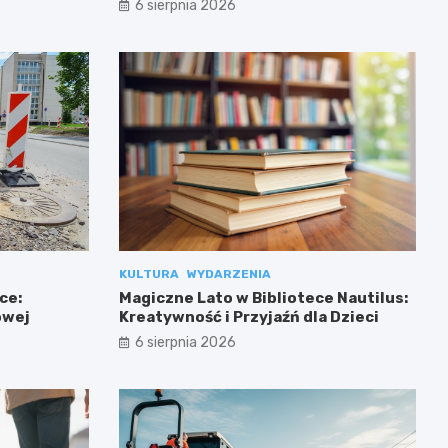
6 sierpnia 2026
KULTURA
WYDARZENIA
ce:
Magiczne Lato w Bibliotece Nautilus:
owej
Kreatywność i Przyjaźń dla Dzieci
6 sierpnia 2026