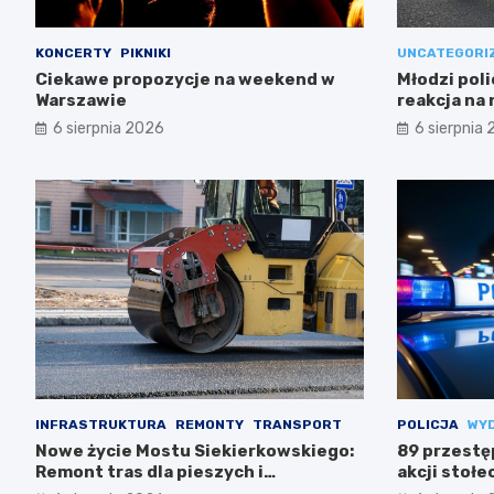
KONCERTY
PIKNIKI
UNCATEGORI
Ciekawe propozycje na weekend w
Młodzi poli
Warszawie
reakcja na
6 sierpnia 2026
6 sierpnia
INFRASTRUKTURA
REMONTY
TRANSPORT
POLICJA
WY
Nowe życie Mostu Siekierkowskiego:
89 przestę
Remont tras dla pieszych i
akcji stołec
rowerzystów