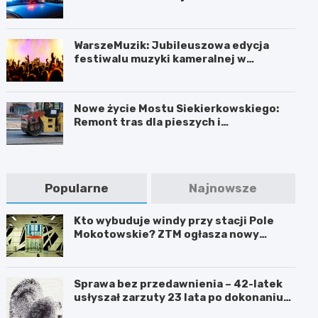
WarszeMuzik: Jubileuszowa edycja
festiwalu muzyki kameralnej w
Warszawie
Nowe życie Mostu Siekierkowskiego:
Remont tras dla pieszych i
rowerzystów
Popularne
Najnowsze
Kto wybuduje windy przy stacji Pole
Mokotowskie? ZTM ogłasza nowy
przetarg
Sprawa bez przedawnienia – 42-latek
usłyszał zarzuty 23 lata po dokonaniu
przestępstwa