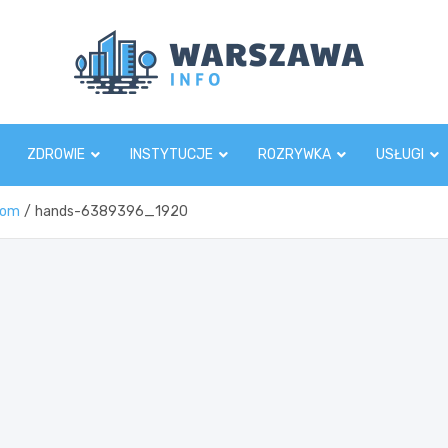
Wars
ZDROWIE
INSTYTUCJE
ROZRYWKA
USŁUGI
com
hands-6389396_1920