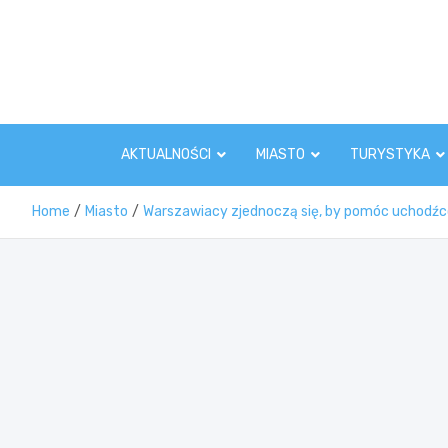
Skip
to
content
AKTUALNOŚCI
MIASTO
TURYSTYKA
Home
Miasto
Warszawiacy zjednoczą się, by pomóc uchodź