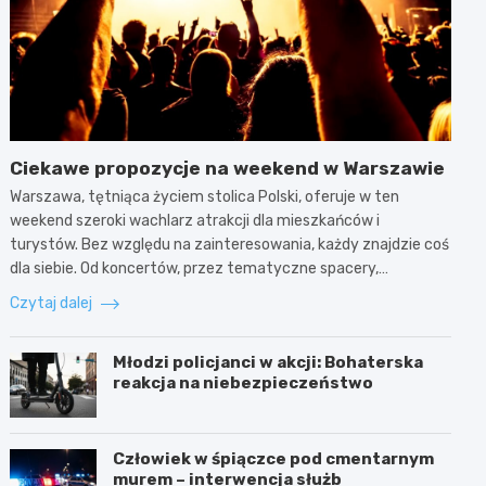
Ciekawe propozycje na weekend w Warszawie
Warszawa, tętniąca życiem stolica Polski, oferuje w ten
weekend szeroki wachlarz atrakcji dla mieszkańców i
turystów. Bez względu na zainteresowania, każdy znajdzie coś
dla siebie. Od koncertów, przez tematyczne spacery,…
Czytaj dalej
Młodzi policjanci w akcji: Bohaterska
reakcja na niebezpieczeństwo
Człowiek w śpiączce pod cmentarnym
murem – interwencja służb