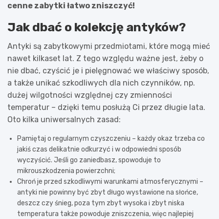
cenne zabytki łatwo zniszczyć!
Jak dbać o kolekcję antyków?
Antyki są zabytkowymi przedmiotami, które mogą mieć
nawet kilkaset lat. Z tego względu ważne jest, żeby o
nie dbać, czyścić je i pielęgnować we właściwy sposób,
a także unikać szkodliwych dla nich czynników, np.
dużej wilgotności względnej czy zmienności
temperatur – dzięki temu posłużą Ci przez długie lata.
Oto kilka uniwersalnych zasad:
Pamiętaj o regularnym czyszczeniu – każdy okaz trzeba co
jakiś czas delikatnie odkurzyć i w odpowiedni sposób
wyczyścić. Jeśli go zaniedbasz, spowoduje to
mikrouszkodzenia powierzchni;
Chroń je przed szkodliwymi warunkami atmosferycznymi –
antyki nie powinny być zbyt długo wystawione na słońce,
deszcz czy śnieg, poza tym zbyt wysoka i zbyt niska
temperatura także powoduje zniszczenia, więc najlepiej