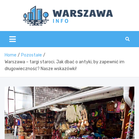
Skip
to
content
Wars
Home
Pozostałe
Warszawa – targi staroci. Jak dbać o antyki, by zapewnić im
długowieczność? Nasze wskazówki!