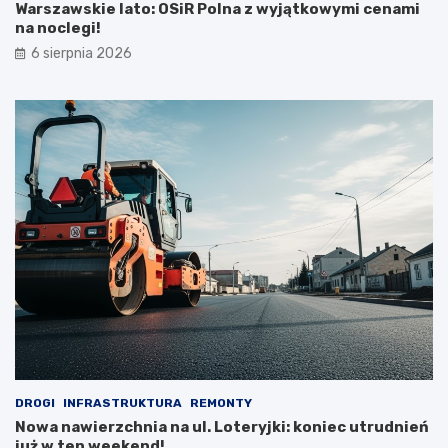
Warszawskie lato: OSiR Polna z wyjątkowymi cenami
na noclegi!
6 sierpnia 2026
DROGI
INFRASTRUKTURA
REMONTY
Nowa nawierzchnia na ul. Loteryjki: koniec utrudnień
już w ten weekend!