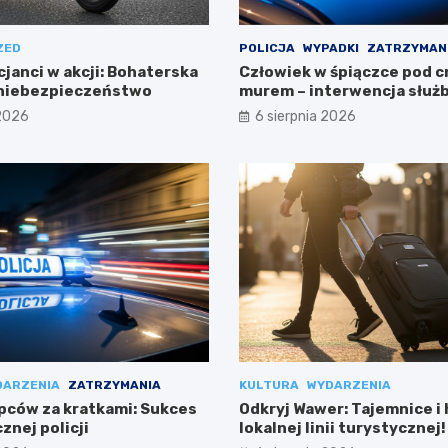
ZED
POLICJA
WYPADKI
ZATRZYMAN
cjanci w akcji: Bohaterska
Człowiek w śpiączce pod 
 niebezpieczeństwo
murem – interwencja służ
 2026
6 sierpnia 2026
DARZENIA
ZATRZYMANIA
KULTURA
WYDARZENIA
pców za kratkami: Sukces
Odkryj Wawer: Tajemnice i 
znej policji
lokalnej linii turystycznej!