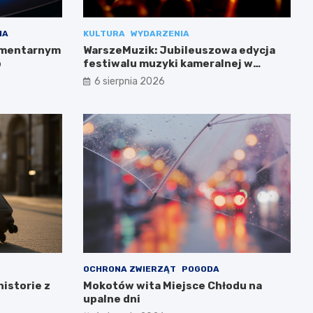
IA
KULTURA
WYDARZENIA
cmentarnym
WarszeMuzik: Jubileuszowa edycja
b
festiwalu muzyki kameralnej w
Warszawie
6 sierpnia 2026
OCHRONA ZWIERZĄT
POGODA
historie z
Mokotów wita Miejsce Chłodu na
upalne dni