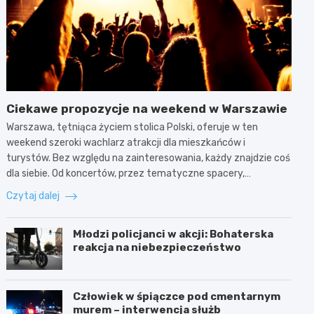
Ciekawe propozycje na weekend w Warszawie
Warszawa, tętniąca życiem stolica Polski, oferuje w ten
weekend szeroki wachlarz atrakcji dla mieszkańców i
turystów. Bez względu na zainteresowania, każdy znajdzie coś
dla siebie. Od koncertów, przez tematyczne spacery,…
Czytaj dalej
Młodzi policjanci w akcji: Bohaterska
reakcja na niebezpieczeństwo
Człowiek w śpiączce pod cmentarnym
murem – interwencja służb