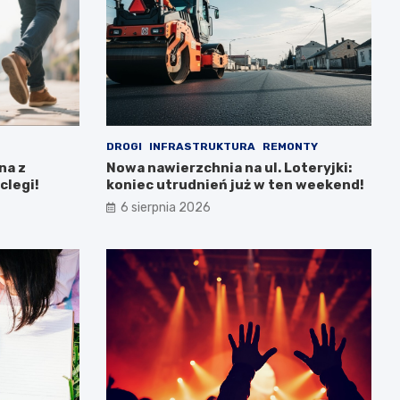
DROGI
INFRASTRUKTURA
REMONTY
na z
Nowa nawierzchnia na ul. Loteryjki:
clegi!
koniec utrudnień już w ten weekend!
6 sierpnia 2026