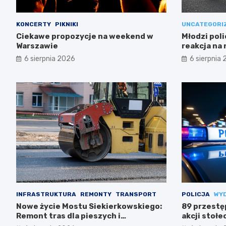
KONCERTY
PIKNIKI
UNCATEGORI
Ciekawe propozycje na weekend w
Młodzi poli
Warszawie
reakcja na
6 sierpnia 2026
6 sierpnia
INFRASTRUKTURA
REMONTY
TRANSPORT
POLICJA
WY
Nowe życie Mostu Siekierkowskiego:
89 przestę
Remont tras dla pieszych i
akcji stołec
rowerzystów