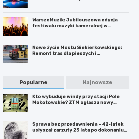
WarszeMuzik: Jubileuszowa edycja
festiwalu muzyki kameralnej w
Warszawie
Nowe życie Mostu Siekierkowskiego:
Remont tras dla pieszych i
rowerzystów
Popularne
Najnowsze
Kto wybuduje windy przy stacji Pole
Mokotowskie? ZTM ogłasza nowy
przetarg
Sprawa bez przedawnienia – 42-latek
usłyszał zarzuty 23 lata po dokonaniu
przestępstwa