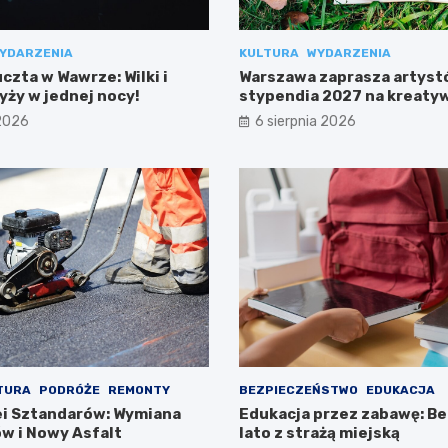
YDARZENIA
KULTURA
WYDARZENIA
zta w Wawrze: Wilki i
Warszawa zaprasza artyst
yży w jednej nocy!
stypendia 2027 na kreaty
projekty!
 2026
6 sierpnia 2026
TURA
PODRÓŻE
REMONTY
BEZPIECZEŃSTWO
EDUKACJA
i Sztandarów: Wymiana
Edukacja przez zabawę: B
w i Nowy Asfalt
lato z strażą miejską