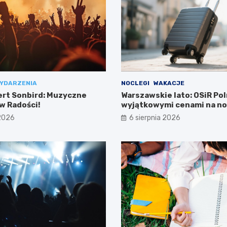
YDARZENIA
NOCLEGI
WAKACJE
ert Sonbird: Muzyczne
Warszawskie lato: OSiR Pol
w Radości!
wyjątkowymi cenami na no
 2026
6 sierpnia 2026