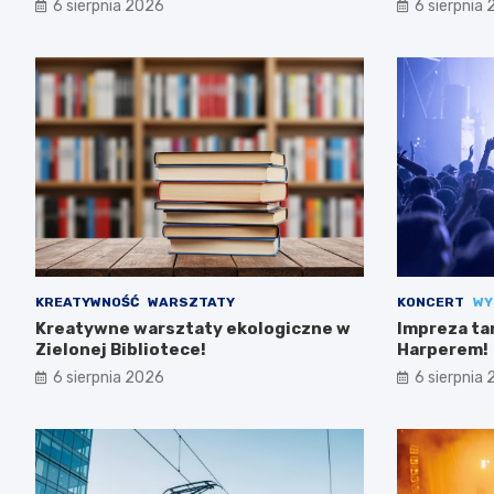
6 sierpnia 2026
6 sierpnia
KREATYWNOŚĆ
WARSZTATY
KONCERT
WY
Kreatywne warsztaty ekologiczne w
Impreza ta
Zielonej Bibliotece!
Harperem!
6 sierpnia 2026
6 sierpnia