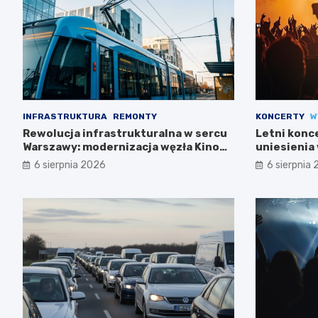
INFRASTRUKTURA
REMONTY
KONCERTY
W
Rewolucja infrastrukturalna w sercu
Letni konc
Warszawy: modernizacja węzła Kino
uniesienia 
Femina
6 sierpnia 2026
6 sierpnia