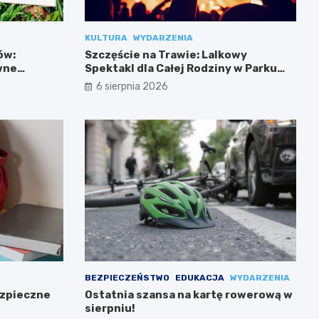
KULTURA
WYDARZENIA
ów:
Szczęście na Trawie: Lalkowy
wne
Spektakl dla Całej Rodziny w Parku
Przy Bażantarni
6 sierpnia 2026
BEZPIECZEŃSTWO
EDUKACJA
WYDARZENIA
ezpieczne
Ostatnia szansa na kartę rowerową w
sierpniu!