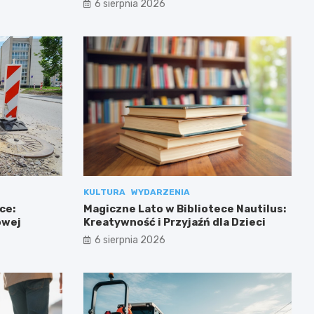
6 sierpnia 2026
KULTURA
WYDARZENIA
ce:
Magiczne Lato w Bibliotece Nautilus:
owej
Kreatywność i Przyjaźń dla Dzieci
6 sierpnia 2026