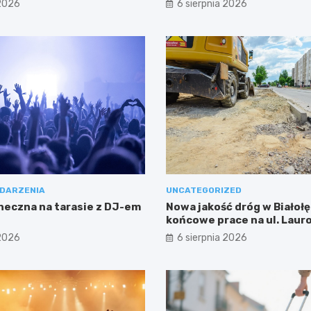
 2026
6 sierpnia 2026
DARZENIA
UNCATEGORIZED
neczna na tarasie z DJ-em
Nowa jakość dróg w Białołę
końcowe prace na ul. Laur
 2026
6 sierpnia 2026