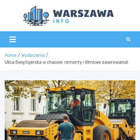
Skip
to
content
Wars
Home
Wydarzenia
Ulica Świętojerska w chaosie: remonty i filmowe zawirowania!