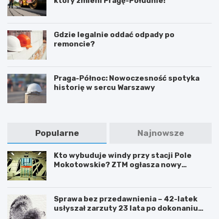
który zmieni Pragę-Południe!
Gdzie legalnie oddać odpady po
remoncie?
Praga-Północ: Nowoczesność spotyka
historię w sercu Warszawy
Popularne
Najnowsze
Kto wybuduje windy przy stacji Pole
Mokotowskie? ZTM ogłasza nowy
przetarg
Sprawa bez przedawnienia – 42-latek
usłyszał zarzuty 23 lata po dokonaniu
przestępstwa