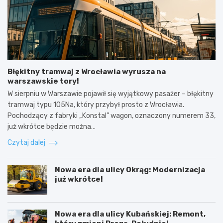
Błękitny tramwaj z Wrocławia wyrusza na
warszawskie tory!
W sierpniu w Warszawie pojawił się wyjątkowy pasażer – błękitny
tramwaj typu 105Na, który przybył prosto z Wrocławia.
Pochodzący z fabryki „Konstal” wagon, oznaczony numerem 33,
już wkrótce będzie można…
Czytaj dalej
Nowa era dla ulicy Okrąg: Modernizacja
już wkrótce!
Nowa era dla ulicy Kubańskiej: Remont,