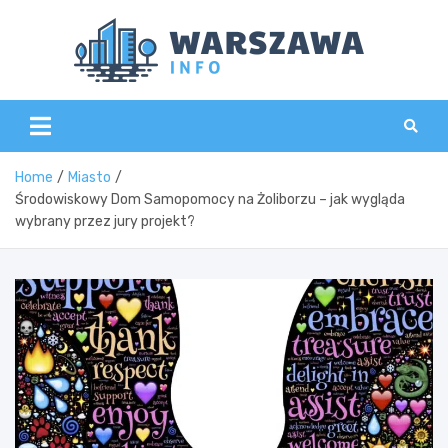
Skip
to
content
Wars
Home
Miasto
Środowiskowy Dom Samopomocy na Żoliborzu – jak wygląda
wybrany przez jury projekt?