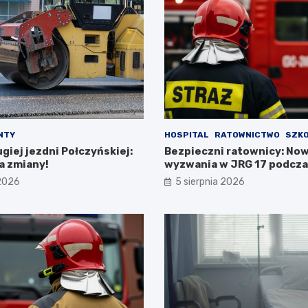
NTY
HOSPITAL
RATOWNICTWO
SZKO
iej jezdni Połczyńskiej:
Bezpieczni ratownicy: No
a zmiany!
wyzwania w JRG 17 podcz
intensywnego szkolenia
 2026
5 sierpnia 2026