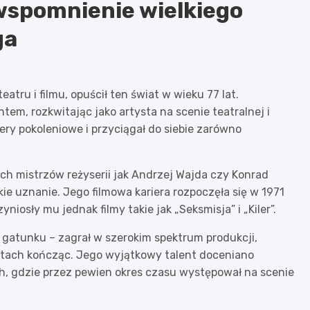
wspomnienie wielkiego
ga
atru i filmu, opuścił ten świat w wieku 77 lat.
m, rozkwitając jako artysta na scenie teatralnej i
ery pokoleniowe i przyciągał do siebie zarówno
kich mistrzów reżyserii jak Andrzej Wajda czy Konrad
kie uznanie. Jego filmowa kariera rozpoczęła się w 1971
yniosły mu jednak filmy takie jak „Seksmisja” i „Kiler”.
o gatunku – zagrał w szerokim spektrum produkcji,
tach kończąc. Jego wyjątkowy talent doceniano
ch, gdzie przez pewien okres czasu występował na scenie