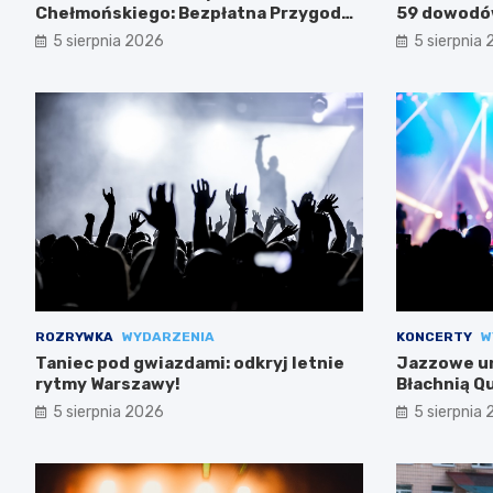
Chełmońskiego: Bezpłatna Przygoda
59 dowodów
dla Seniorów
służb
5 sierpnia 2026
5 sierpnia
ROZRYWKA
WYDARZENIA
KONCERTY
W
Taniec pod gwiazdami: odkryj letnie
Jazzowe un
rytmy Warszawy!
Błachnią Q
5 sierpnia 2026
5 sierpnia