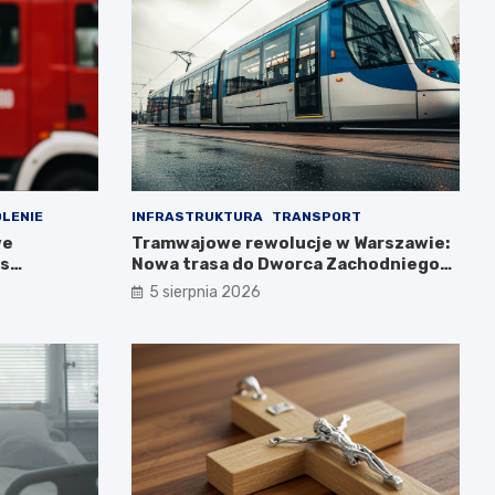
LENIE
INFRASTRUKTURA
TRANSPORT
we
Tramwajowe rewolucje w Warszawie:
as
Nowa trasa do Dworca Zachodniego
już w budowie!
5 sierpnia 2026