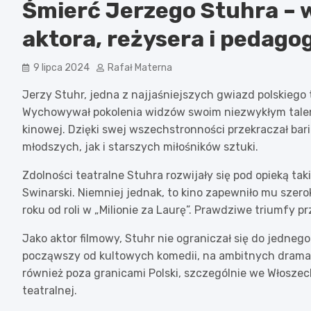
Śmierć Jerzego Stuhra – 
aktora, reżysera i pedago
9 lipca 2024
Rafał Materna
Jerzy Stuhr, jedna z najjaśniejszych gwiazd polskiego te
Wychowywał pokolenia widzów swoim niezwykłym talente
kinowej. Dzięki swej wszechstronności przekraczał bari
młodszych, jak i starszych miłośników sztuki.
Zdolności teatralne Stuhra rozwijały się pod opieką ta
Swinarski. Niemniej jednak, to kino zapewniło mu szero
roku od roli w „Milionie za Laurę”. Prawdziwe triumfy prz
Jako aktor filmowy, Stuhr nie ograniczał się do jedneg
począwszy od kultowych komedii, na ambitnych drama
również poza granicami Polski, szczególnie we Włosze
teatralnej.