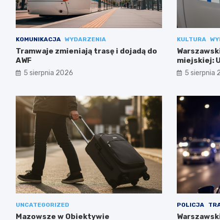
KOMUNIKACJA
WYDARZENIA
KULTURA
WY
Tramwaje zmieniają trasę i dojadą do
Warszawski
AWF
miejskiej:
codziennoś
5 sierpnia 2026
5 sierpnia
UNCATEGORIZED
POLICJA
TR
Mazowsze w Obiektywie
Warszawski