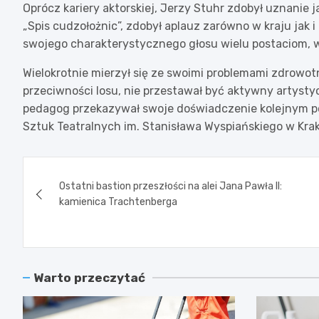
Oprócz kariery aktorskiej, Jerzy Stuhr zdobył uznanie j
„Spis cudzołożnic”, zdobył aplauz zarówno w kraju jak i
swojego charakterystycznego głosu wielu postaciom, w
Wielokrotnie mierzył się ze swoimi problemami zdrowotn
przeciwności losu, nie przestawał być aktywny artyst
pedagog przekazywał swoje doświadczenie kolejnym po
Sztuk Teatralnych im. Stanisława Wyspiańskiego w Kra
Nawigacja
Ostatni bastion przeszłości na alei Jana Pawła II:
wpisu
kamienica Trachtenberga
Warto przeczytać