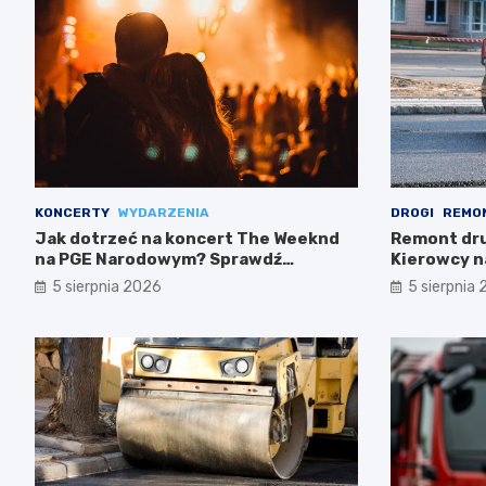
KONCERTY
WYDARZENIA
DROGI
REMO
Jak dotrzeć na koncert The Weeknd
Remont drug
na PGE Narodowym? Sprawdź
Kierowcy n
najlepsze opcje transportu!
5 sierpnia 2026
5 sierpnia