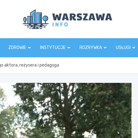
Wars
ZDROWIE
INSTYTUCJE
ROZRYWKA
USŁUGI
o aktora, reżysera i pedagoga