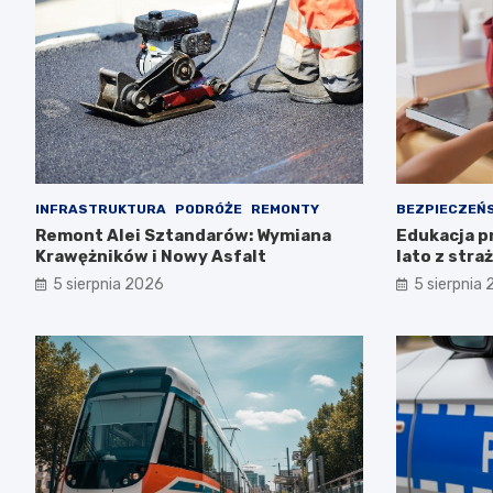
INFRASTRUKTURA
PODRÓŻE
REMONTY
BEZPIECZEŃ
Remont Alei Sztandarów: Wymiana
Edukacja p
Krawężników i Nowy Asfalt
lato z stra
5 sierpnia 2026
5 sierpnia