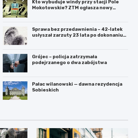
Kto wybuduje windy przy stacji Pole
Mokotowskie? ZTM ogłasza nowy
przetarg
Sprawa bez przedawnienia – 42-latek
usłyszał zarzuty 23 lata po dokonaniu
przestępstwa
Grójec – policja zatrzymała
podejrzanego o dwa zabójstwa
Pałac wilanowski — dawna rezydencja
Sobieskich