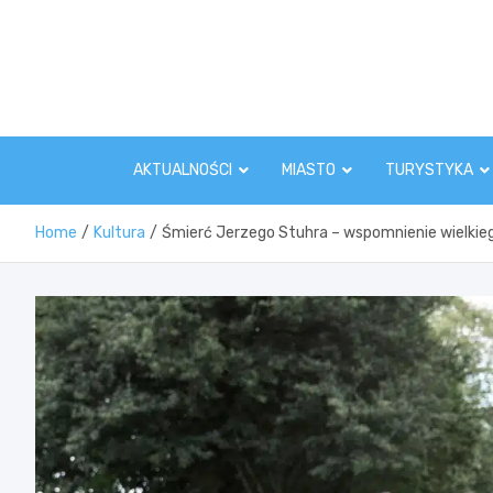
Skip
to
content
AKTUALNOŚCI
MIASTO
TURYSTYKA
Home
Kultura
Śmierć Jerzego Stuhra – wspomnienie wielkieg