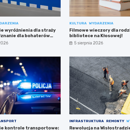
DARZENIA
KULTURA
WYDARZENIA
e wyróżnienia dla straży
Filmowe wieczory dla rodz
 Uznanie dla bohaterów
bibliotece na Kłosowej!
ci
 2026
5 sierpnia 2026
ANSPORT
INFRASTRUKTURA
REMONTY
W
e kontrole transportowe:
Rewolucja na Wisłostradzi