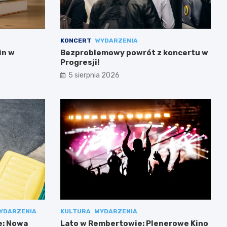
KONCERT
WYDARZENIA
in w
Bezproblemowy powrót z koncertu w
Progresji!
5 sierpnia 2026
YDARZENIA
KULTURA
WYDARZENIA
e: Nowa
Lato w Rembertowie: Plenerowe Kino