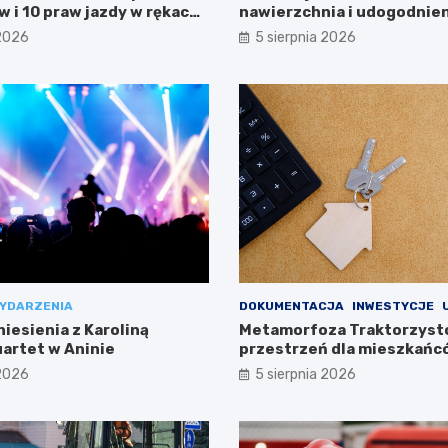
 i 10 praw jazdy w rękach
nawierzchnia i udogodnien
kierowców
 2026
5 sierpnia 2026
YDARZENIA
DOKUMENTACJA
INWESTYCJE
iesienia z Karoliną
Metamorfoza Traktorzyst
uartet w Aninie
przestrzeń dla mieszkańc
drodze!
 2026
5 sierpnia 2026