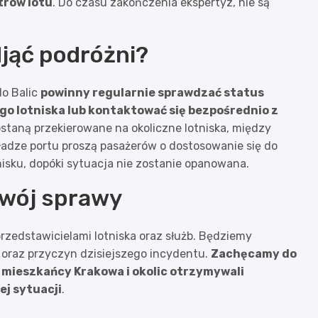
trów lotu
. Do czasu zakończenia ekspertyz, nie są
djąć podróżni?
do Balic
powinny regularnie sprawdzać status
go lotniska lub kontaktować się bezpośrednio z
zostaną przekierowane na okoliczne lotniska, między
adze portu proszą pasażerów o dostosowanie się do
nisku, dopóki sytuacja nie zostanie opanowana.
zwój sprawy
przedstawicielami lotniska oraz służb. Będziemy
oraz przyczyn dzisiejszego incydentu.
Zachęcamy do
y mieszkańcy Krakowa i okolic otrzymywali
j sytuacji
.