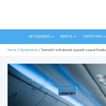
Skip
to
content
AKTUALNOŚCI
MIASTO
TURYSTYKA
Home
Wydarzenia
Samolot w Krakowie wypadł z pasa! Ewaku