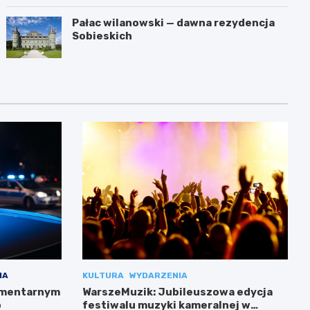
Pałac wilanowski — dawna rezydencja
Sobieskich
IA
KULTURA
WYDARZENIA
cmentarnym
WarszeMuzik: Jubileuszowa edycja
b
festiwalu muzyki kameralnej w