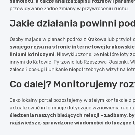
samolotu, a także analiza zapisu rozmów i parame
przewidywane żadne zmiany w przywróceniu ruchu.
Jakie działania powinni po
Osoby mające w planach podróż z Krakowa lub przylot 
swojego rejsu na stronie internetowej krakowskie
liniami lotniczymi
. Niewykluczone, że niektóre loty 
innymi do Katowic-Pyrzowic lub Rzeszowa-Jasionki. Wł
zaleceń obsługi i unikanie niepotrzebnych wizyt na lot
Co dalej? Monitorujemy ro
Jako lokalny portal pozostajemy w stałym kontakcie z 
aktualizować informacje dotyczące wznowienia ruchu 
śledzenia naszych bieżących relacji – zadbamy, b
najświeższe, sprawdzone wiadomości dotyczące te