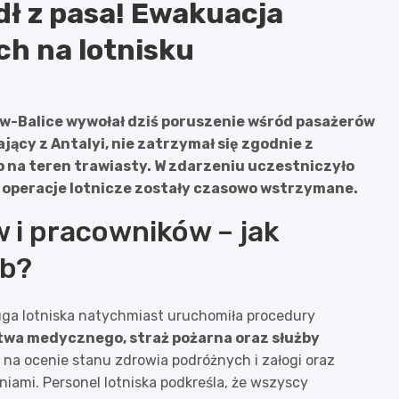
ł z pasa! Ewakuacja
h na lotnisku
ów-Balice wywołał dziś poruszenie wśród pasażerów
ący z Antalyi, nie zatrzymał się zgodnie z
b na teren trawiasty. W zdarzeniu uczestniczyło
ak operacje lotnicze zostały czasowo wstrzymane.
i pracowników – jak
żb?
ługa lotniska natychmiast uruchomiła procedury
ctwa medycznego, straż pożarna oraz służby
 na ocenie stanu zdrowia podróżnych i załogi oraz
ami. Personel lotniska podkreśla, że wszyscy