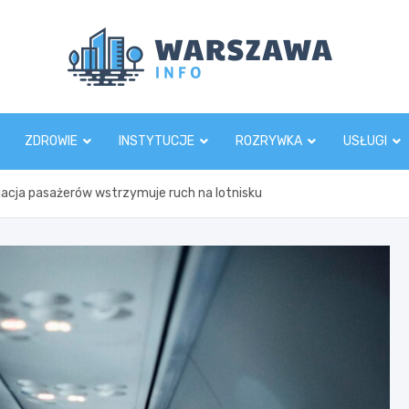
Wars
ZDROWIE
INSTYTUCJE
ROZRYWKA
USŁUGI
acja pasażerów wstrzymuje ruch na lotnisku