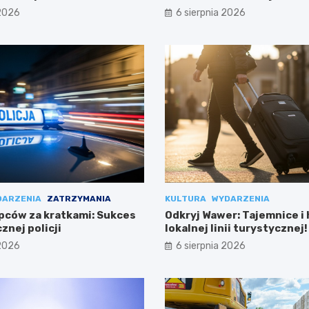
 2026
6 sierpnia 2026
DARZENIA
ZATRZYMANIA
KULTURA
WYDARZENIA
pców za kratkami: Sukces
Odkryj Wawer: Tajemnice i 
znej policji
lokalnej linii turystycznej!
 2026
6 sierpnia 2026