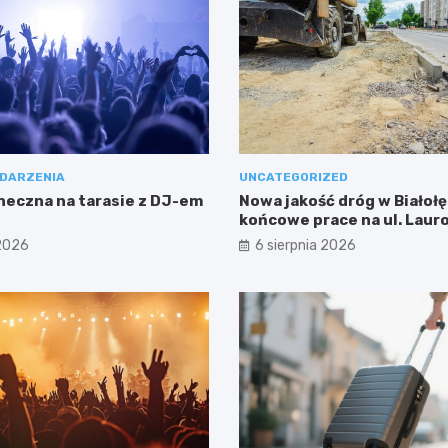
DARZENIA
UNCATEGORIZED
neczna na tarasie z DJ-em
Nowa jakość dróg w Białołę
końcowe prace na ul. Laur
 2026
6 sierpnia 2026