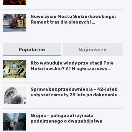
Warszawie
Nowe życie Mostu Siekierkowskiego:
Remont tras dla pieszych i
rowerzystów
Popularne
Najnowsze
Kto wybuduje windy przy stacji Pole
Mokotowskie? ZTM ogłasza nowy
przetarg
Sprawa bez przedawnienia – 42-latek
usłyszał zarzuty 23 lata po dokonaniu
przestępstwa
Grójec – policja zatrzymała
podejrzanego o dwa zabójstwa