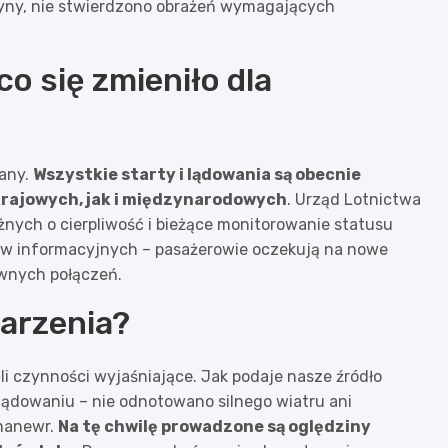
zyny, nie stwierdzono obrażeń wymagających
o się zmieniło dla
many.
Wszystkie starty i lądowania są obecnie
krajowych, jak i międzynarodowych
. Urząd Lotnictwa
żnych o cierpliwość i bieżące monitorowanie statusu
któw informacyjnych – pasażerowie oczekują na nowe
wnych połączeń.
arzenia?
li czynności wyjaśniające. Jak podaje nasze źródło
lądowaniu – nie odnotowano silnego wiatru ani
 manewr.
Na tę chwilę prowadzone są oględziny