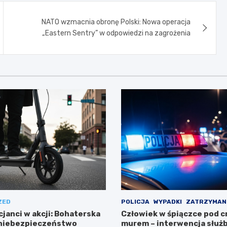
NATO wzmacnia obronę Polski: Nowa operacja
„Eastern Sentry” w odpowiedzi na zagrożenia
ZED
POLICJA
WYPADKI
ZATRZYMAN
cjanci w akcji: Bohaterska
Człowiek w śpiączce pod 
 niebezpieczeństwo
murem – interwencja służ