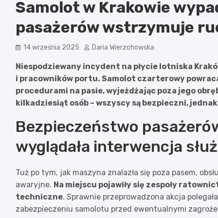
Samolot w Krakowie wypad
pasażerów wstrzymuje ruc
14 września 2025
Daria Wierzchowska
Niespodziewany incydent na płycie lotniska Krak
i pracowników portu. Samolot czarterowy powracaj
procedurami na pasie, wyjeżdżając poza jego obrę
kilkadziesiąt osób – wszyscy są bezpieczni, jedn
Bezpieczeństwo pasażerów 
wyglądała interwencja słu
Tuż po tym, jak maszyna znalazła się poza pasem, obs
awaryjne.
Na miejscu pojawiły się zespoły ratowni
techniczne
. Sprawnie przeprowadzona akcja polegała
zabezpieczeniu samolotu przed ewentualnymi zagrożeni