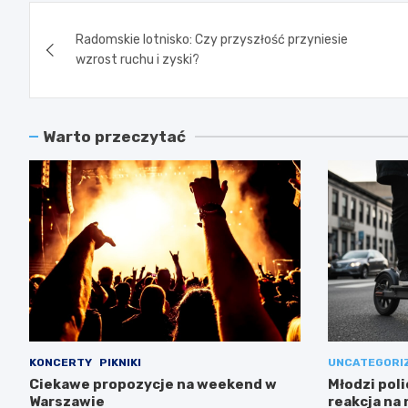
Nawigacja
Radomskie lotnisko: Czy przyszłość przyniesie
wpisu
wzrost ruchu i zyski?
Warto przeczytać
KONCERTY
PIKNIKI
UNCATEGORI
Ciekawe propozycje na weekend w
Młodzi poli
Warszawie
reakcja na