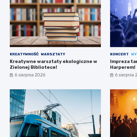
KREATYWNOŚĆ
WARSZTATY
KONCERT
WY
Kreatywne warsztaty ekologiczne w
Impreza ta
Zielonej Bibliotece!
Harperem!
6 sierpnia 2026
6 sierpnia