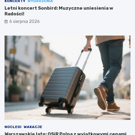
KONCERTY
WYDARZENIA
Letni koncert Sonbird: Muzyczne uniesienia w
Radości!
6 sierpnia 2026
NOCLEGI
WAKACJE
Warszawskie lato: OSiR Polna z wyjątkowymi cenami