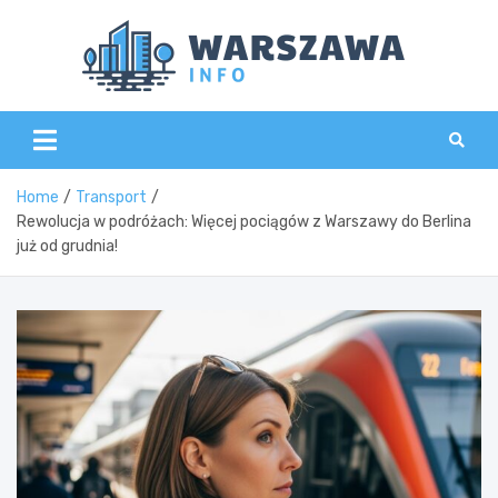
Skip
to
content
Wars
Home
Transport
Rewolucja w podróżach: Więcej pociągów z Warszawy do Berlina
już od grudnia!