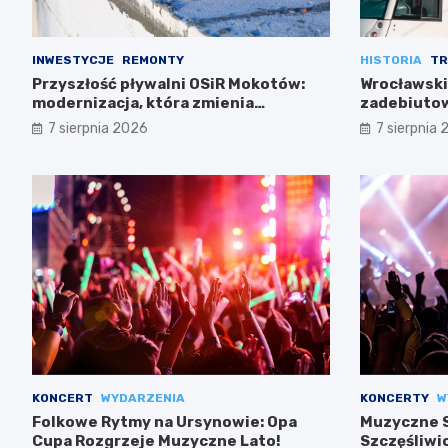
INWESTYCJE
REMONTY
HISTORIA
TR
Przyszłość pływalni OSiR Mokotów:
Wrocławski
modernizacja, która zmienia
zadebiutow
wszystko
7 sierpnia 2026
7 sierpnia
KONCERT
WYDARZENIA
KONCERTY
W
Folkowe Rytmy na Ursynowie: Opa
Muzyczne S
Cupa Rozgrzeje Muzyczne Lato!
Szczęśliwi