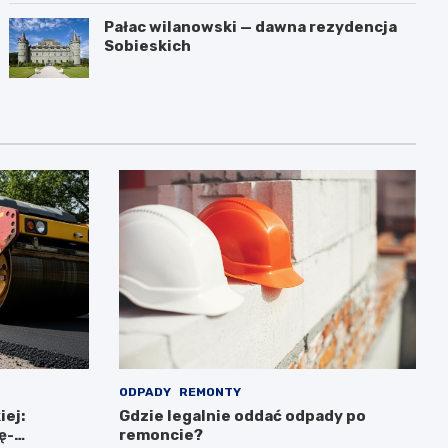
Pałac wilanowski — dawna rezydencja
Sobieskich
ODPADY
REMONTY
iej:
Gdzie legalnie oddać odpady po
ę-
remoncie?