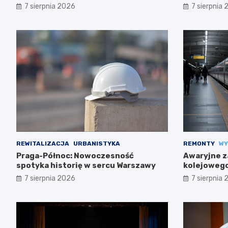
7 sierpnia 2026
7 sierpnia
REWITALIZACJA
URBANISTYKA
REMONTY
WY
Praga-Północ: Nowoczesność
Awaryjne z
spotyka historię w sercu Warszawy
kolejowego
trasach m
7 sierpnia 2026
7 sierpnia