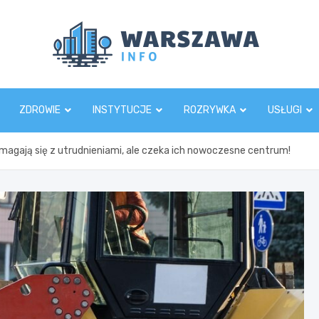
Wars
ZDROWIE
INSTYTUCJE
ROZRYWKA
USŁUGI
gają się z utrudnieniami, ale czeka ich nowoczesne centrum!