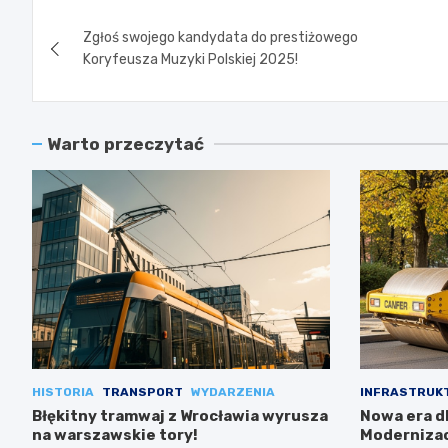
Nawigacja
Zgłoś swojego kandydata do prestiżowego
wpisu
Koryfeusza Muzyki Polskiej 2025!
Warto przeczytać
HISTORIA
TRANSPORT
WYDARZENIA
INFRASTRUK
Błękitny tramwaj z Wrocławia wyrusza
Nowa era dl
na warszawskie tory!
Modernizac