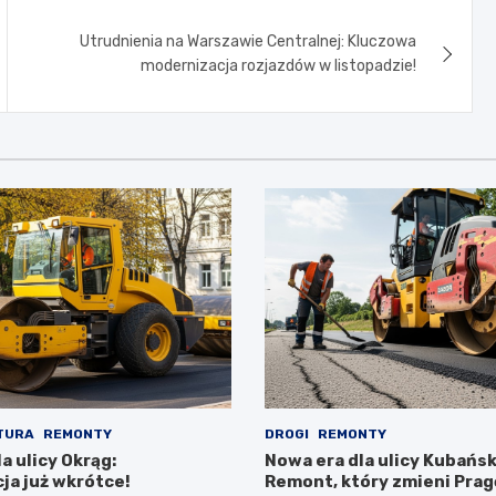
Utrudnienia na Warszawie Centralnej: Kluczowa
modernizacja rozjazdów w listopadzie!
TURA
REMONTY
DROGI
REMONTY
a ulicy Okrąg:
Nowa era dla ulicy Kubańsk
ja już wkrótce!
Remont, który zmieni Prag