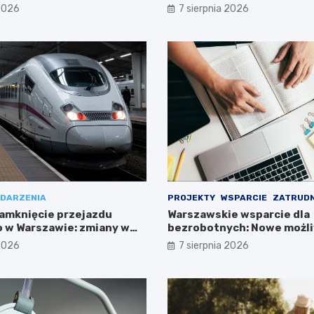
Południe!
 2026
7 sierpnia 2026
DARZENIA
PROJEKTY
WSPARCIE
ZATRUDN
amknięcie przejazdu
Warszawskie wsparcie dla
 w Warszawie: zmiany w
bezrobotnych: Nowe możli
ieszkańców
projektem FEM III
 2026
7 sierpnia 2026