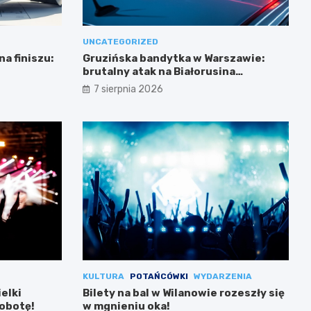
UNCATEGORIZED
a finiszu:
Gruzińska bandytka w Warszawie:
brutalny atak na Białorusina
zakończony aresztowaniem
7 sierpnia 2026
KULTURA
POTAŃCÓWKI
WYDARZENIA
ielki
Bilety na bal w Wilanowie rozeszły się
sobotę!
w mgnieniu oka!