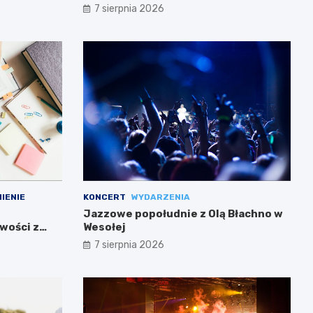
7 sierpnia 2026
IENIE
KONCERT
WYDARZENIA
Jazzowe popołudnie z Olą Błachno w
wości z
Wesołej
7 sierpnia 2026