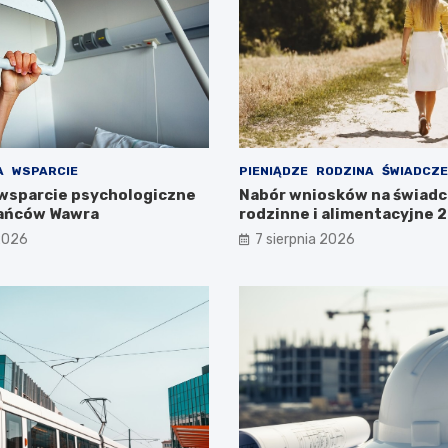
A
WSPARCIE
PIENIĄDZE
RODZINA
ŚWIADCZE
wsparcie psychologiczne
Nabór wniosków na świadc
kańców Wawra
rodzinne i alimentacyjne
już w lipcu!
 2026
7 sierpnia 2026