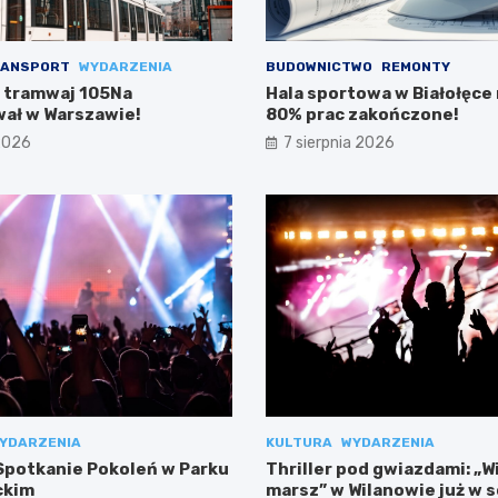
ANSPORT
WYDARZENIA
BUDOWNICTWO
REMONTY
 tramwaj 105Na
Hala sportowa w Białołęce n
ał w Warszawie!
80% prac zakończone!
 2026
7 sierpnia 2026
YDARZENIA
KULTURA
WYDARZENIA
potkanie Pokoleń w Parku
Thriller pod gwiazdami: „W
ckim
marsz” w Wilanowie już w 