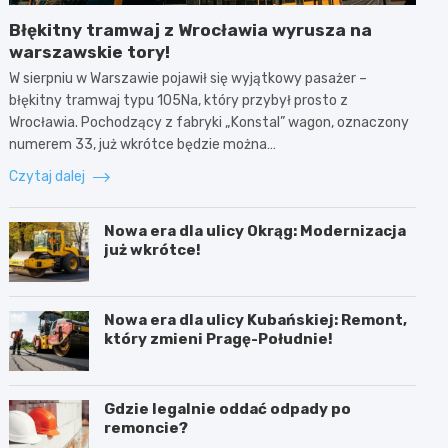
Błękitny tramwaj z Wrocławia wyrusza na
warszawskie tory!
W sierpniu w Warszawie pojawił się wyjątkowy pasażer –
błękitny tramwaj typu 105Na, który przybył prosto z
Wrocławia. Pochodzący z fabryki „Konstal” wagon, oznaczony
numerem 33, już wkrótce będzie można…
Czytaj dalej
Nowa era dla ulicy Okrąg: Modernizacja
już wkrótce!
Nowa era dla ulicy Kubańskiej: Remont,
który zmieni Pragę-Południe!
Gdzie legalnie oddać odpady po
remoncie?