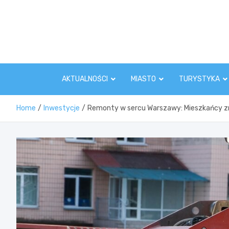
Skip
to
content
AKTUALNOŚCI
MIASTO
TURYSTYKA
Home
Inwestycje
Remonty w sercu Warszawy: Mieszkańcy zma