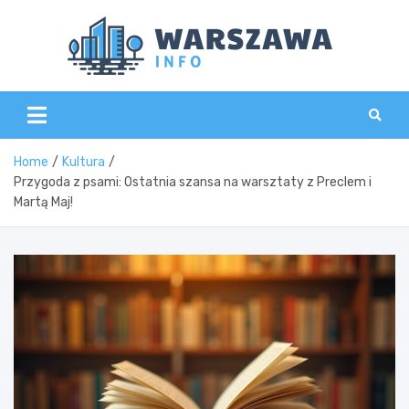
Skip
to
content
Wars
Home
Kultura
Przygoda z psami: Ostatnia szansa na warsztaty z Preclem i
Martą Maj!