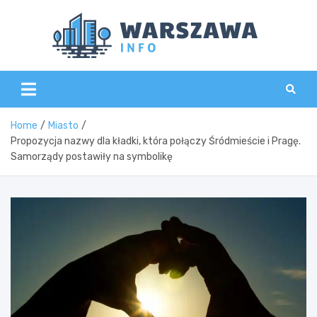
Skip
to
content
Wars
Home
Miasto
Propozycja nazwy dla kładki, która połączy Śródmieście i Pragę.
Samorządy postawiły na symbolikę